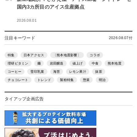
国内3カ所目のアイス生産拠点
2026.08.01
注目キーワード
2026.08.07付
特集
日本アクセス
〔熊本地震影響〕
コラボ
理研ビタミン
麺
岩田醸造
値上げ
中食
熊本地震
コーヒー
雪印乳業
海苔
レモン果汁
抹茶
チョコレート
トレンド
製粉特集
惣菜
明治
タイアップ企画広告