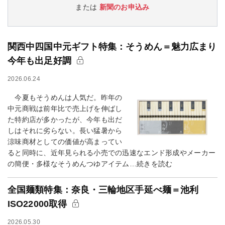
または
新聞のお申込み
関西中四国中元ギフト特集：そうめん＝魅力広まり
今年も出足好調
2026.06.24
今夏もそうめんは人気だ。昨年の
中元商戦は前年比で売上げを伸ばし
た特約店が多かったが、今年も出だ
しはそれに劣らない。長い猛暑から
涼味商材としての価値が高まってい
ると同時に、近年見られる小売での迅速なエンド形成やメーカー
の簡便・多様なそうめんつゆアイテム…続きを読む
全国麺類特集：奈良・三輪地区手延べ麺＝池利
ISO22000取得
2026.05.30