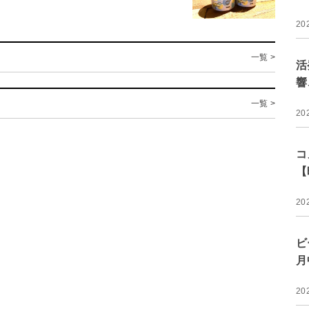
20
一覧 >
活
響
一覧 >
20
コ
【
20
ビ
月
20