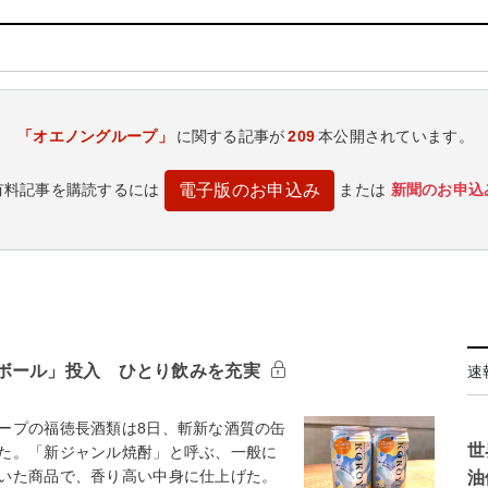
「オエノングループ」
に関する記事が
209
本公開されています。
有料記事を購読するには
または
新聞のお申込
電子版のお申込み
ボール」投入 ひとり飲みを充実
速
ープの福徳長酒類は8日、斬新な酒質の缶
世
た。「新ジャンル焼酎」と呼ぶ、一般に
いた商品で、香り高い中身に仕上げた。
油