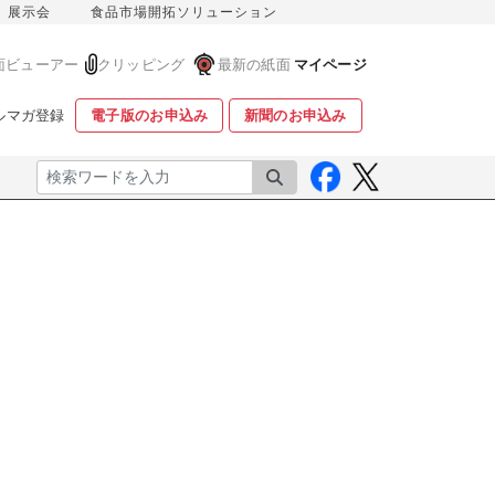
展示会
食品市場開拓ソリューション
面ビューアー
クリッピング
最新の紙面
マイページ
ルマガ登録
電子版のお申込み
新聞のお申込み
検索