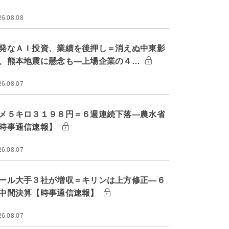
26.08.08
発なＡＩ投資、業績を後押し＝消えぬ中東影
、熊本地震に懸念も―上場企業の４…
26.08.07
メ５キロ３１９８円＝６週連続下落―農水省
時事通信速報】
26.08.07
ール大手３社が増収＝キリンは上方修正―６
中間決算【時事通信速報】
26.08.07