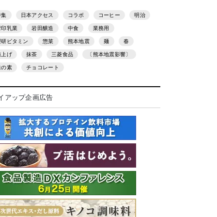
特集
日本アクセス
コラボ
コーヒー
明治
雪印乳業
岩田醸造
中食
業務用
理研ビタミン
惣菜
熊本地震
麺
春
値上げ
抹茶
三菱食品
〔熊本地震影響〕
味の素
チョコレート
イアップ企画広告