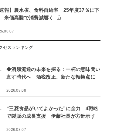
速報】農水省、食料自給率 25年度37％に下
 米価高騰で消費減響く
26.08.07
クセスランキング
.
◆酒類流通の未来を探る：一杯の意味問い
直す時代へ 酒税改正、新たな転換点に
2026.08.08
.
“三菱食品がいてよかった”に全力 4戦略
で製販の成長支援 伊藤社長が方針示す
2026.08.07