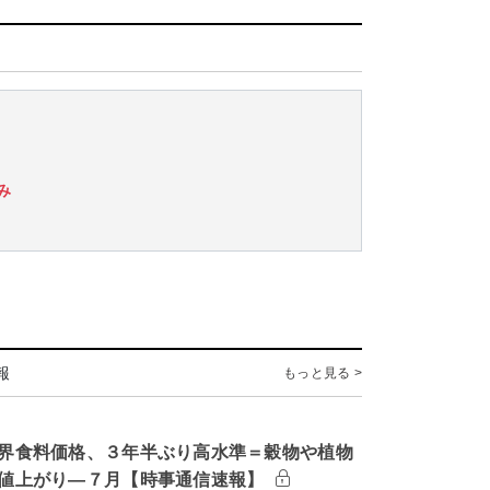
み
報
もっと見る >
界食料価格、３年半ぶり高水準＝穀物や植物
値上がり―７月【時事通信速報】