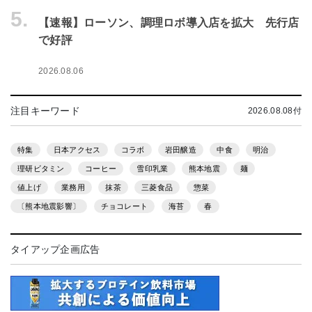
5.
【速報】ローソン、調理ロボ導入店を拡大 先行店
で好評
2026.08.06
注目キーワード
2026.08.08付
特集
日本アクセス
コラボ
岩田醸造
中食
明治
理研ビタミン
コーヒー
雪印乳業
熊本地震
麺
値上げ
業務用
抹茶
三菱食品
惣菜
〔熊本地震影響〕
チョコレート
海苔
春
タイアップ企画広告