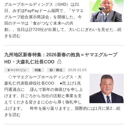
グループホールディングス（GHD）は21
日、みずほPayPayドーム福岡で、「ヤマエ
グループ総合展示商談会」を開催した。今
回のテーマは「食がつなぐ未来への共
創」。当日は計720社が出展して、大いににぎわいを見せた…続
きを読む
九州地区新春特集：2026新春の抱負＝ヤマエグループ
HD・大森礼仁社長COO
2026.01.05
キーパーソン
特集
卸・商社
◇ヤマエグループホールディングス・大
森礼仁代表取締役社長COO ●売上げ1兆
円通過点に 謹んで新年の御喜びを申し上
げます。日ごろから当社の活動と事業を支
えてくださる皆さまに心から厚く御礼申し
上げます。 昨年を振り返りますと、国際的には1月に第2…続
きを読む