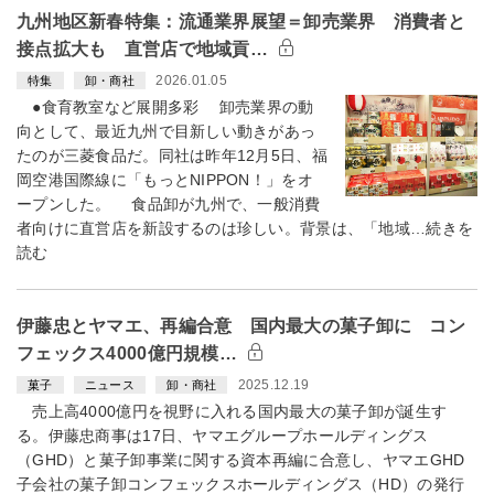
九州地区新春特集：流通業界展望＝卸売業界 消費者と
接点拡大も 直営店で地域貢…
2026.01.05
特集
卸・商社
●食育教室など展開多彩 卸売業界の動
向として、最近九州で目新しい動きがあっ
たのが三菱食品だ。同社は昨年12月5日、福
岡空港国際線に「もっとNIPPON！」をオ
ープンした。 食品卸が九州で、一般消費
者向けに直営店を新設するのは珍しい。背景は、「地域…続きを
読む
伊藤忠とヤマエ、再編合意 国内最大の菓子卸に コン
フェックス4000億円規模…
2025.12.19
菓子
ニュース
卸・商社
売上高4000億円を視野に入れる国内最大の菓子卸が誕生す
る。伊藤忠商事は17日、ヤマエグループホールディングス
（GHD）と菓子卸事業に関する資本再編に合意し、ヤマエGHD
子会社の菓子卸コンフェックスホールディングス（HD）の発行