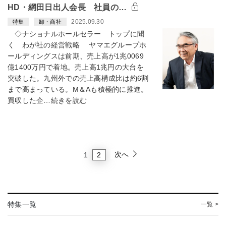
HD・網田日出人会長 社員の…
2025.09.30
特集
卸・商社
◇ナショナルホールセラー トップに聞
く わが社の経営戦略 ヤマエグループホ
ールディングスは前期、売上高が1兆0069
億1400万円で着地。売上高1兆円の大台を
突破した。九州外での売上高構成比は約6割
まで高まっている。M＆Aも積極的に推進。
買収した企…続きを読む
次へ
2
1
特集一覧
一覧 >