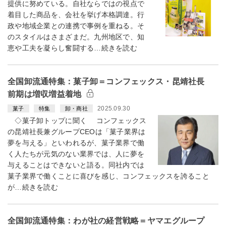
提供に努めている。自社ならではの視点で
着目した商品を、会社を挙げ本格調達。行
政や地域企業との連携で事例を重ねる。そ
のスタイルはさまざまだ。九州地区で、知
恵や工夫を凝らし奮闘する…続きを読む
全国卸流通特集：菓子卸＝コンフェックス・昆靖社長
前期は増収増益着地
2025.09.30
菓子
特集
卸・商社
◇菓子卸トップに聞く コンフェックス
の昆靖社長兼グループCEOは「菓子業界は
夢を与える」といわれるが、菓子業界で働
く人たちが元気のない業界では、人に夢を
与えることはできないと語る。同社内では
菓子業界で働くことに喜びを感じ、コンフェックスを誇ること
が…続きを読む
全国卸流通特集：わが社の経営戦略＝ヤマエグループ