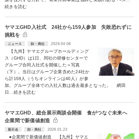
続きを読む
ヤマエGHD入社式 24社から159人参加 失敗恐れずに
挑戦を
2026.04.08
ニュース
卸・商社
【九州】ヤマエグループホールディング
ス（GHD）は1日、同社の研修センターで
グループ合同入社式を開催した＝写真
（下）。当日はグループ企業含めた24社か
ら計159人（うちオンラインは40人）が参
加。グループ全体での入社人数は過去最多となった。 網田
日…続きを読む
ヤマエGHD、総合展示商談会開催 食がつなぐ未来へ
企業間で新価値創造
2026.01.23
展示会
卸・商社
●企業間で新価値創造 【九州】ヤマエ