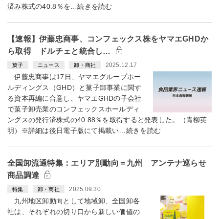
済み株式の40.8％を…続きを読む
【速報】伊藤忠商事、コンフェックス株をヤマエGHDか
ら取得 ドルチェと統合し…
2025.12.17
菓子
ニュース
卸・商社
伊藤忠商事は17日、ヤマエグループホー
ルディングス（GHD）と菓子卸事業に関す
る資本再編に合意し、ヤマエGHDの子会社
で菓子卸売業のコンフェックスホールディ
ングスの発行済株式の40.88％を取得すると発表した。（青柳英
明）※詳細は後日電子版にて掲載い…続きを読む
全国卸流通特集：エリア別動向＝九州 アンテナ巡らせ
商品調達
2025.09.30
特集
卸・商社
九州地区卸動向として地域卸、全国卸各
社は、それぞれの切り口から新しい価値の