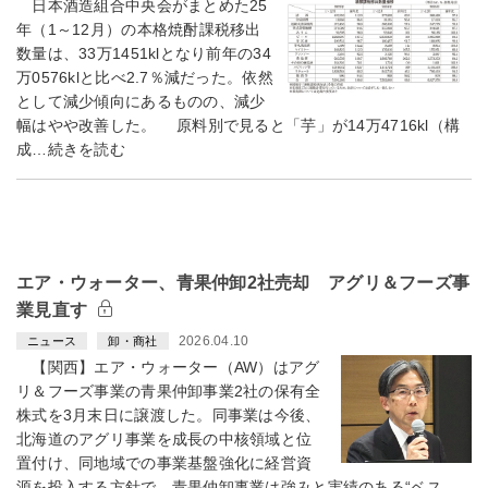
日本酒造組合中央会がまとめた25
年（1～12月）の本格焼酎課税移出
数量は、33万1451klとなり前年の34
万0576klと比べ2.7％減だった。依然
として減少傾向にあるものの、減少
幅はやや改善した。 原料別で見ると「芋」が14万4716kl（構
成…続きを読む
エア・ウォーター、青果仲卸2社売却 アグリ＆フーズ事
業見直す
2026.04.10
ニュース
卸・商社
【関西】エア・ウォーター（AW）はアグ
リ＆フーズ事業の青果仲卸事業2社の保有全
株式を3月末日に譲渡した。同事業は今後、
北海道のアグリ事業を成長の中核領域と位
置付け、同地域での事業基盤強化に経営資
源を投入する方針で、青果仲卸事業は強みと実績のある“ベス…