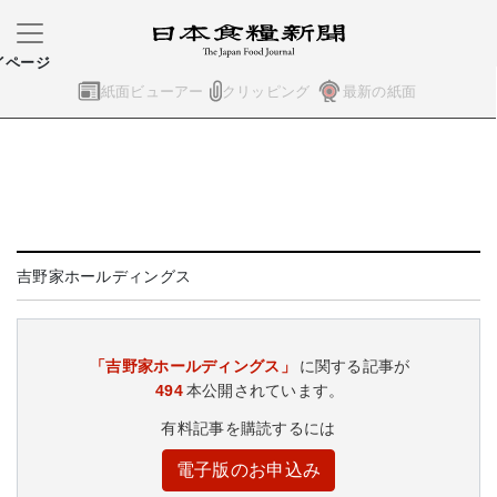
イページ
紙面ビューアー
クリッピング
最新の紙面
吉野家ホールディングス
「吉野家ホールディングス」
に関する記事が
494
本公開されています。
有料記事を購読するには
電子版のお申込み