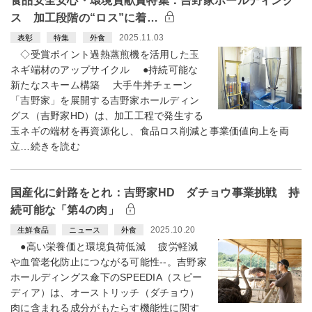
食品安全安心・環境貢献賞特集：吉野家ホールディング
ス 加工段階の“ロス”に着…
2025.11.03
表彰
特集
外食
◇受賞ポイント過熱蒸煎機を活用した玉
ネギ端材のアップサイクル ●持続可能な
新たなスキーム構築 大手牛丼チェーン
「吉野家」を展開する吉野家ホールディン
グス（吉野家HD）は、加工工程で発生する
玉ネギの端材を再資源化し、食品ロス削減と事業価値向上を両
立…続きを読む
国産化に針路をとれ：吉野家HD ダチョウ事業挑戦 持
続可能な「第4の肉」
2025.10.20
生鮮食品
ニュース
外食
●高い栄養価と環境負荷低減 疲労軽減
や血管老化防止につながる可能性--。吉野家
ホールディングス傘下のSPEEDIA（スピー
ディア）は、オーストリッチ（ダチョウ）
肉に含まれる成分がもたらす機能性に関す