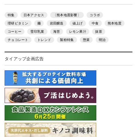
特集
日本アクセス
〔熊本地震影響〕
コラボ
理研ビタミン
麺
岩田醸造
値上げ
中食
熊本地震
コーヒー
雪印乳業
海苔
レモン果汁
抹茶
チョコレート
トレンド
製粉特集
惣菜
明治
タイアップ企画広告