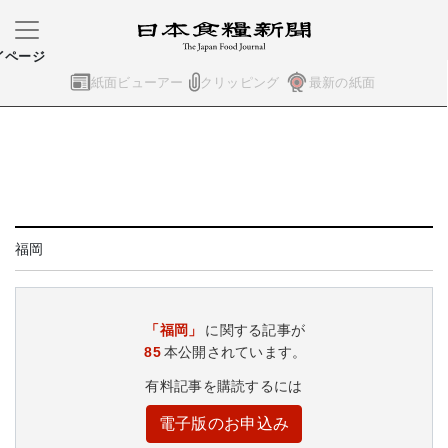
イページ
紙面ビューアー
クリッピング
最新の紙面
福岡
「福岡」
に関する記事が
85
本公開されています。
有料記事を購読するには
電子版のお申込み