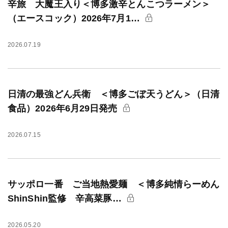
辛旅 大魔王入り＜博多激辛とんこつラーメン＞
（エースコック）2026年7月1…
2026.07.19
日清の最強どん兵衛 ＜博多ごぼ天うどん＞（日清
食品）2026年6月29日発売
2026.07.15
サッポロ一番 ご当地熱愛麺 ＜博多純情らーめん
ShinShin監修 辛高菜豚…
2026.05.20