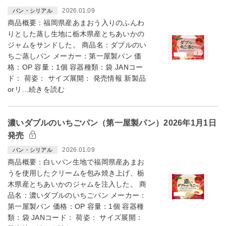
2026.01.09
パン・シリアル
商品概要：福岡県産あまおう入りのふんわ
りとした蒸し生地に栃木県産とちあいかの
ジャムをサンドした。 商品名：ダブルのい
ちご蒸しパン メーカー：第一屋製パン 価
格：OP 容量：1個 容器種類：袋 JANコー
ド： 荷姿： サイズ展開： 発売情報 新製品
orリ…続きを読む
濃いダブルのいちごパン（第一屋製パン）2026年1月1日
発売
2026.01.09
パン・シリアル
商品概要：白いパン生地で福岡県産あまお
うを使用したクリームを包み焼き上げ、栃
木県産とちあいかのジャムを注入した。 商
品名：濃いダブルのいちごパン メーカー：
第一屋製パン 価格：OP 容量：1個 容器種
類：袋 JANコード： 荷姿： サイズ展開：