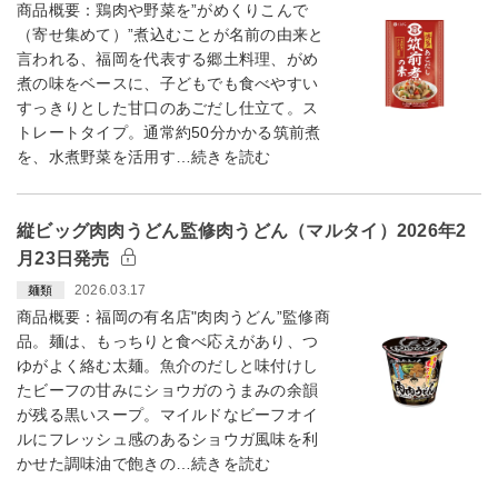
商品概要：鶏肉や野菜を”がめくりこんで
（寄せ集めて）”煮込むことが名前の由来と
言われる、福岡を代表する郷土料理、がめ
煮の味をベースに、子どもでも食べやすい
すっきりとした甘口のあごだし仕立て。ス
トレートタイプ。通常約50分かかる筑前煮
を、水煮野菜を活用す…続きを読む
縦ビッグ肉肉うどん監修肉うどん（マルタイ）2026年2
月23日発売
2026.03.17
麺類
商品概要：福岡の有名店"肉肉うどん”監修商
品。麺は、もっちりと食べ応えがあり、つ
ゆがよく絡む太麺。魚介のだしと味付けし
たビーフの甘みにショウガのうまみの余韻
が残る黒いスープ。マイルドなビーフオイ
ルにフレッシュ感のあるショウガ風味を利
かせた調味油で飽きの…続きを読む