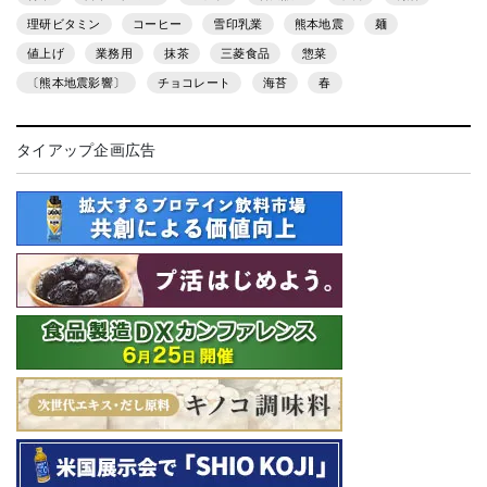
理研ビタミン
コーヒー
雪印乳業
熊本地震
麺
値上げ
業務用
抹茶
三菱食品
惣菜
〔熊本地震影響〕
チョコレート
海苔
春
タイアップ企画広告