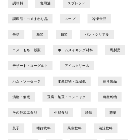
調味料
食用油
スプレッド
調理品・コメまわり品
スープ
冷凍食品
缶詰
粉類
麺類
パン・シリアル
コメ・もち・穀類
ホームメイキング材料
乳製品
デザート・ヨーグルト
アイスクリーム
ハム・ソーセージ
水産乾物・塩蔵他
練り製品
漬物・佃煮
豆腐・納豆・コンニャク
農産乾物
その他加工食品
生鮮食品
珍味
惣菜
菓子
嗜好飲料
果実飲料
清涼飲料