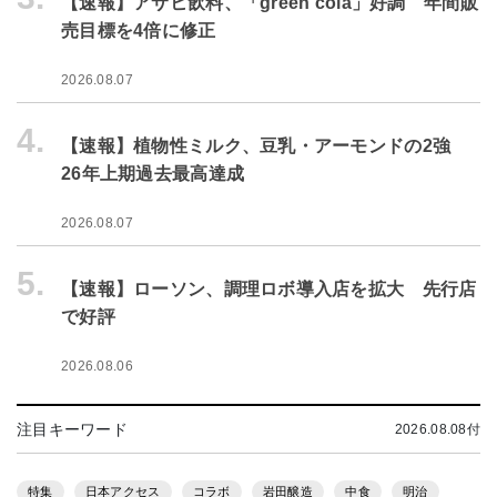
【速報】アサヒ飲料、「green cola」好調 年間販
売目標を4倍に修正
2026.08.07
4.
【速報】植物性ミルク、豆乳・アーモンドの2強
26年上期過去最高達成
2026.08.07
5.
【速報】ローソン、調理ロボ導入店を拡大 先行店
で好評
2026.08.06
注目キーワード
2026.08.08付
特集
日本アクセス
コラボ
岩田醸造
中食
明治