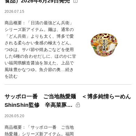
食品）2026年6月29日発売
2026.07.15
商品概要：「日清の最強どん兵衛」
シリーズ新アイテム。麺は、通常の
「どん兵衛」よりも太く、博多で愛
される柔らかい食感の極太うどん。
つゆは、サバ節や焼あごなどを使用
した6種の合わせだしに、ほのかに甘
い福岡県醸造醤油を加えた、上品で
風味豊かなつゆ。魚介節の奥…続き
を読む
サッポロ一番 ご当地熱愛麺 ＜博多純情らーめん
ShinShin監修 辛高菜豚…
2026.05.20
商品概要：「サッポロ一番 ご当地
熱愛麺」シリーズ新アイテム。福岡