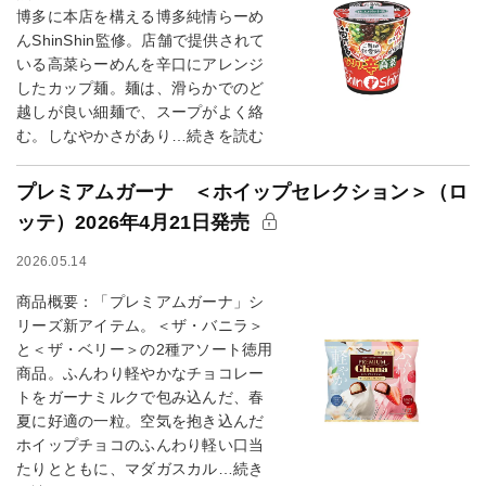
博多に本店を構える博多純情らーめ
んShinShin監修。店舗で提供されて
いる高菜らーめんを辛口にアレンジ
したカップ麺。麺は、滑らかでのど
越しが良い細麺で、スープがよく絡
む。しなやかさがあり…続きを読む
プレミアムガーナ ＜ホイップセレクション＞（ロ
ッテ）2026年4月21日発売
2026.05.14
商品概要：「プレミアムガーナ」シ
リーズ新アイテム。＜ザ・バニラ＞
と＜ザ・ベリー＞の2種アソート徳用
商品。ふんわり軽やかなチョコレー
トをガーナミルクで包み込んだ、春
夏に好適の一粒。空気を抱き込んだ
ホイップチョコのふんわり軽い口当
たりとともに、マダガスカル…続き