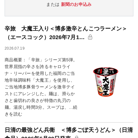
または
新聞のお申込み
辛旅 大魔王入り＜博多激辛とんこつラーメン＞
（エースコック）2026年7月1…
2026.07.19
商品概要：「辛旅」シリーズ第5弾。
世界屈指の辛さを誇るキャロライ
ナ・リーパーを使用した福岡のご当
地辛味調味料「大魔王」を使用し、
ご当地博多豚骨ラーメンを激辛テイ
ストにアレンジした。麺は、滑らか
さと歯切れの良さが特徴の丸刃の
麺。湯戻し時間3分。スープは、…続
きを読む
日清の最強どん兵衛 ＜博多ごぼ天うどん＞（日清