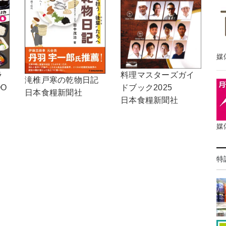
媒
ラ
料理マスターズガイ
滝椎戸寒の乾物日記
OO
ドブック2025
日本食糧新聞社
日本食糧新聞社
媒
特