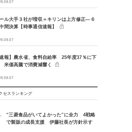
26.08.07
ール大手３社が増収＝キリンは上方修正―６
中間決算【時事通信速報】
26.08.07
速報】農水省、食料自給率 25年度37％に下
 米価高騰で消費減響く
26.08.07
クセスランキング
.
“三菱食品がいてよかった”に全力 4戦略
で製販の成長支援 伊藤社長が方針示す