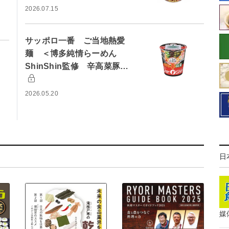
2026.07.15
サッポロ一番 ご当地熱愛
麺 ＜博多純情らーめん
ShinShin監修 辛高菜豚…
2026.05.20
日
媒