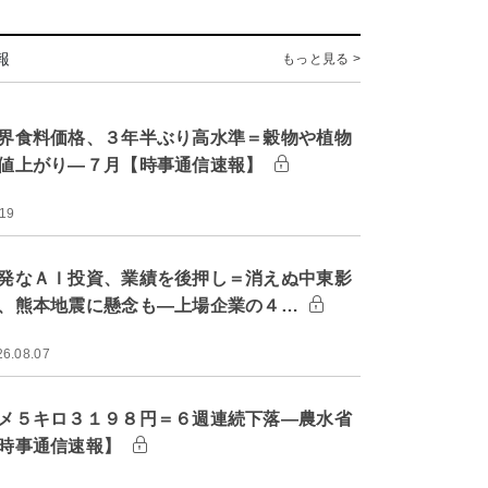
報
もっと見る >
界食料価格、３年半ぶり高水準＝穀物や植物
値上がり―７月【時事通信速報】
:19
発なＡＩ投資、業績を後押し＝消えぬ中東影
、熊本地震に懸念も―上場企業の４…
26.08.07
メ５キロ３１９８円＝６週連続下落―農水省
時事通信速報】