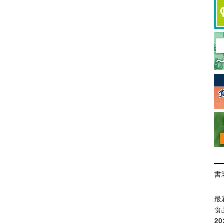
書
最
食
2