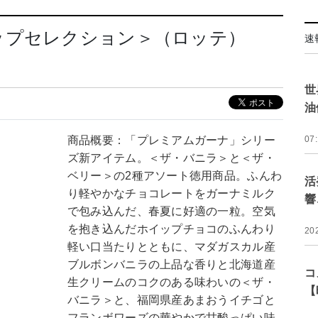
ップセレクション＞（ロッテ）
速
世
油
商品概要：「プレミアムガーナ」シリー
07
ズ新アイテム。＜ザ・バニラ＞と＜ザ・
ベリー＞の2種アソート徳用商品。ふんわ
活
り軽やかなチョコレートをガーナミルク
響
で包み込んだ、春夏に好適の一粒。空気
を抱き込んだホイップチョコのふんわり
20
軽い口当たりとともに、マダガスカル産
ブルボンバニラの上品な香りと北海道産
コ
生クリームのコクのある味わいの＜ザ・
【
バニラ＞と、福岡県産あまおうイチゴと
フランボワーズの華やかで甘酸っぱい味