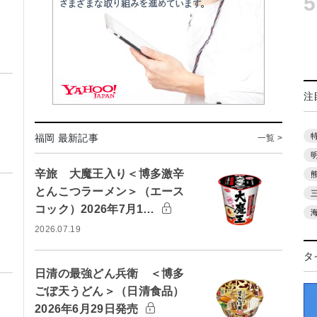
5
注
福岡 最新記事
一覧 >
辛旅 大魔王入り＜博多激辛
とんこつラーメン＞（エース
コック）2026年7月1…
2026.07.19
タ
日清の最強どん兵衛 ＜博多
ごぼ天うどん＞（日清食品）
2026年6月29日発売