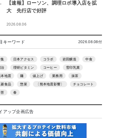
.
【速報】ローソン、調理ロボ導入店を拡
大 先行店で好評
2026.08.06
目キーワード
2026.08.08付
特集
日本アクセス
コラボ
岩田醸造
中食
明治
理研ビタミン
コーヒー
雪印乳業
熊本地震
麺
値上げ
業務用
抹茶
三菱食品
惣菜
〔熊本地震影響〕
チョコレート
海苔
春
イアップ企画広告