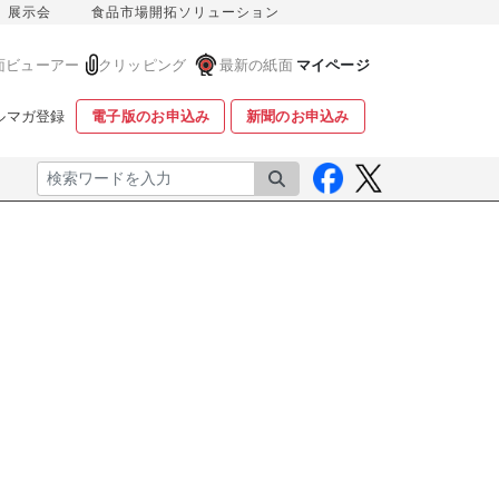
展示会
食品市場開拓ソリューション
面ビューアー
クリッピング
最新の紙面
マイページ
ルマガ登録
電子版のお申込み
新聞のお申込み
検索