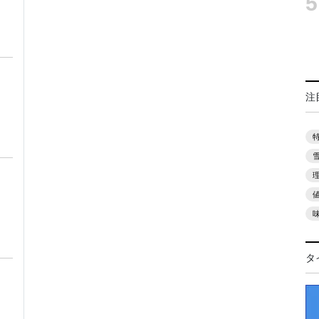
5
注
タ