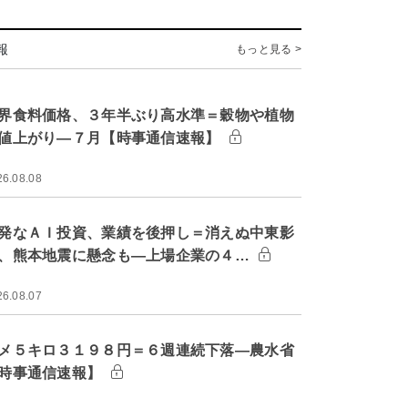
報
もっと見る >
界食料価格、３年半ぶり高水準＝穀物や植物
値上がり―７月【時事通信速報】
26.08.08
発なＡＩ投資、業績を後押し＝消えぬ中東影
、熊本地震に懸念も―上場企業の４…
26.08.07
メ５キロ３１９８円＝６週連続下落―農水省
時事通信速報】