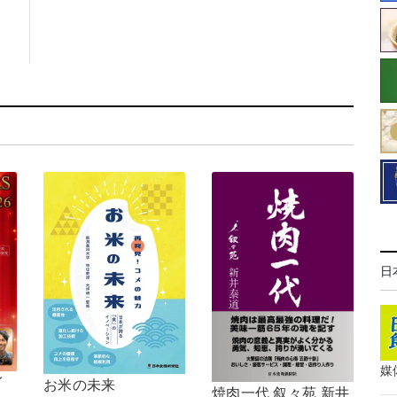
日
媒
イ
お米の未来
焼肉一代 叙々苑 新井