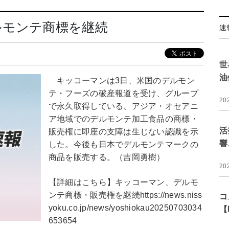
ルモンテ商標を継続
速
世
油
キッコーマンは3日、米国のデルモン
テ・フーズの破産報道を受け、グループ
20
で永久取得している、アジア・オセアニ
ア地域でのデルモンテ加工食品の商標・
活
販売権に即座の支障は生じない認識を示
響
した。今後も日本でデルモンテマークの
商品を販売する。（吉岡勇樹）
20
【詳細はこちら】キッコーマン、デルモ
ンテ商標・販売権を継続https://news.niss
コ
yoku.co.jp/news/yoshiokau20250703034
【
653654