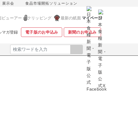
展示会
食品市場開拓ソリューション
面ビューアー
クリッピング
最新の紙面
マイページ
ルマガ登録
電子版のお申込み
新聞のお申込み
検索