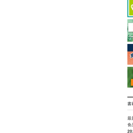
書
最
食
2