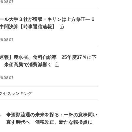
26.08.07
ール大手３社が増収＝キリンは上方修正―６
中間決算【時事通信速報】
26.08.07
速報】農水省、食料自給率 25年度37％に下
 米価高騰で消費減響く
26.08.07
クセスランキング
.
◆酒類流通の未来を探る：一杯の意味問い
直す時代へ 酒税改正、新たな転換点に