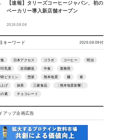
.
【速報】タリーズコーヒージャパン、初の
ベーカリー導入新店舗オープン
2026.08.06
目キーワード
2026.08.09付
特集
日本アクセス
コラボ
コーヒー
明治
雪印乳業
岩田醸造
中食
業務用
理研ビタミン
惣菜
熊本地震
麺
春
値上げ
抹茶
三菱食品
〔熊本地震影響〕
味の素
チョコレート
イアップ企画広告