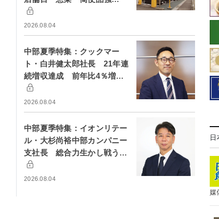
2026.08.04
中部夏季特集：クックマー
ト・白井健太郎社長 21年連
続増収達成 前年比4％増…
2026.08.04
中部夏季特集：イオンリテー
日
ル・大杉尚裕中部カンパニー
支社長 総合力生かし戦う…
2026.08.04
媒