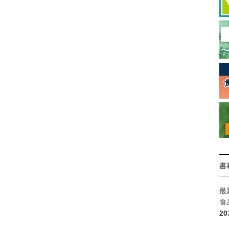
書
最
食
2