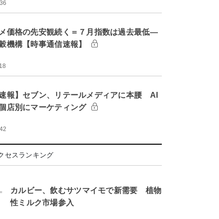
:36
メ価格の先安観続く＝７月指数は過去最低―
穀機構【時事通信速報】
18
速報】セブン、リテールメディアに本腰 AI
個店別にマーケティング
:42
クセスランキング
.
カルビー、飲むサツマイモで新需要 植物
性ミルク市場参入