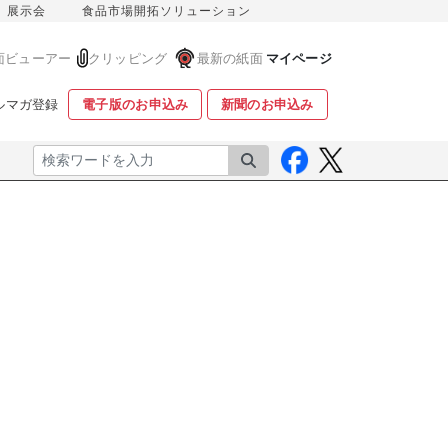
展示会
食品市場開拓ソリューション
面ビューアー
クリッピング
最新の紙面
マイページ
ルマガ登録
電子版のお申込み
新聞のお申込み
検索