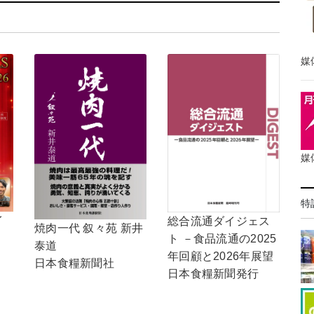
媒
媒
特
イ
総合流通ダイジェス
焼肉一代 叙々苑 新井
ト －食品流通の2025
泰道
年回顧と2026年展望
日本食糧新聞社
日本食糧新聞発行