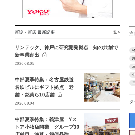
新設・新店 最新記事
一覧 >
注
リンテック、神戸に研究開発拠点 知の共創で
新事業創出
2026.08.05
中部夏季特集：名古屋鉄道
名鉄ビルにギフト拠点 老
舗・銘菓ら10店舗
タ
2026.08.04
中部夏季特集：義津屋 Yス
トア小牧店開業 グループ30
店舗目 惣菜・簡便品強…