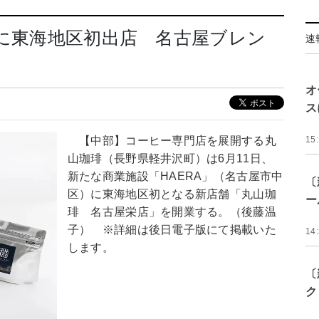
日に東海地区初出店 名古屋ブレン
速
オ
ス
【中部】コーヒー専門店を展開する丸
15
山珈琲（長野県軽井沢町）は6月11日、
新たな商業施設「HAERA」（名古屋市中
〔
区）に東海地区初となる新店舗「丸山珈
ー
琲 名古屋栄店」を開業する。（後藤温
子） ※詳細は後日電子版にて掲載いた
14
します。
〔
ク