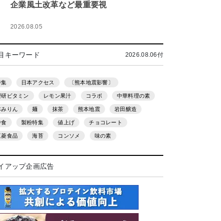
企業風土改革など最重要視
2026.08.05
目キーワード
2026.08.06付
特集
日本アクセス
〔熊本地震影響〕
理研ビタミン
レモン果汁
コラボ
中華料理の素
本みりん
麺
抹茶
熊本地震
岩田醸造
中食
製粉特集
値上げ
チョコレート
三菱食品
海苔
コンソメ
味の素
イアップ企画広告