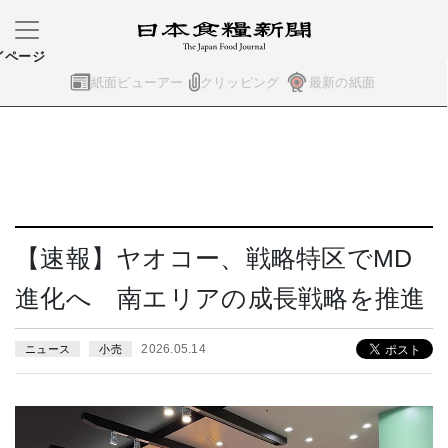
イページ
紙面ビューアー
クリッピング
最新の紙面
【速報】ヤオコー、戦略特区でMD
進化へ 南エリアの成長戦略を推進
2026.05.14
ニュース
小売