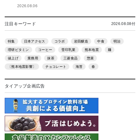
2026.08.06
注目キーワード
2026.08.08付
特集
日本アクセス
コラボ
岩田醸造
中食
明治
理研ビタミン
コーヒー
雪印乳業
熊本地震
麺
値上げ
業務用
抹茶
三菱食品
惣菜
〔熊本地震影響〕
チョコレート
海苔
春
タイアップ企画広告