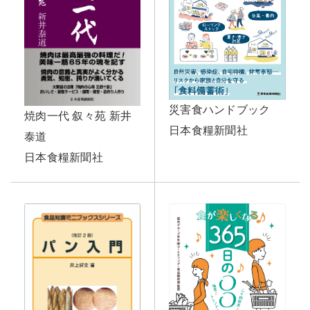
災害食ハンドブック
焼肉一代 叙々苑 新井
日本食糧新聞社
泰道
日本食糧新聞社