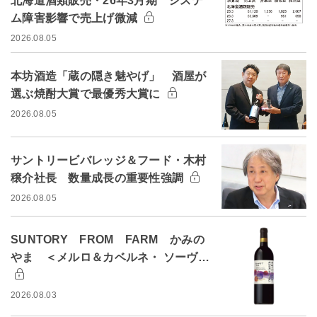
北海道酒類販売・26年3月期 システ
ム障害影響で売上げ微減
2026.08.05
本坊酒造「蔵の隠き魅やげ」 酒屋が
選ぶ焼酎大賞で最優秀大賞に
2026.08.05
サントリービバレッジ＆フード・木村
穣介社長 数量成長の重要性強調
2026.08.05
SUNTORY FROM FARM かみの
やま ＜メルロ＆カベルネ・ ソーヴ…
2026.08.03