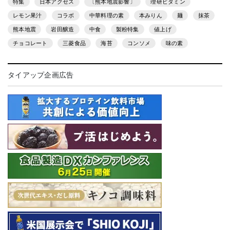
特集
日本アクセス
〔熊本地震影響〕
理研ビタミン
レモン果汁
コラボ
中華料理の素
本みりん
麺
抹茶
熊本地震
岩田醸造
中食
製粉特集
値上げ
チョコレート
三菱食品
海苔
コンソメ
味の素
タイアップ企画広告