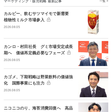
マーケティング・販売戦略 最新記事
一覧 >
カルビー、飲むサツマイモで新需要
植物性ミルク市場参入
2026.08.05
カンロ・村田社長 グミ市場安定成長
期へ 価値再定義必要なフェーズ
2026.08.05
カゴメ、下期戦略は野菜飲料の価値強
化 国際事業にも注力
2026.08.05
ニコニコのり、海苔消費回復へ 高品