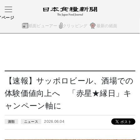
イページ
紙面ビューアー
クリッピング
最新の紙面
【速報】サッポロビール、酒場での
体験価値向上へ 「赤星★縁日」キ
ャンペーン軸に
2026.06.04
酒類
ニュース