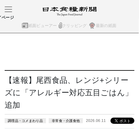
イページ
紙面ビューアー
クリッピング
最新の紙面
【速報】尾西食品、レンジ+シリー
ズに「アレルギー対応五目ごはん」
追加
2026.06.11
調理品・コメまわり品
非常食・介護食他