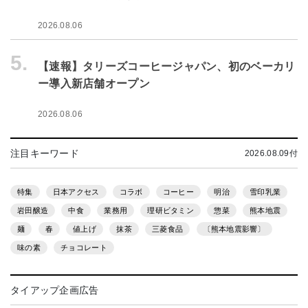
2026.08.06
5.
【速報】タリーズコーヒージャパン、初のベーカリ
ー導入新店舗オープン
2026.08.06
注目キーワード
2026.08.09付
特集
日本アクセス
コラボ
コーヒー
明治
雪印乳業
岩田醸造
中食
業務用
理研ビタミン
惣菜
熊本地震
麺
春
値上げ
抹茶
三菱食品
〔熊本地震影響〕
味の素
チョコレート
タイアップ企画広告