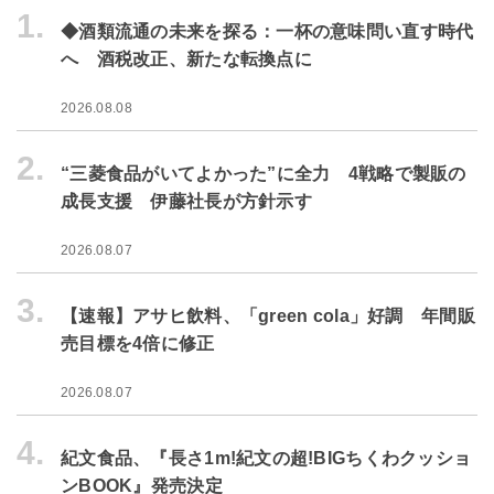
1.
◆酒類流通の未来を探る：一杯の意味問い直す時代
へ 酒税改正、新たな転換点に
2026.08.08
2.
“三菱食品がいてよかった”に全力 4戦略で製販の
成長支援 伊藤社長が方針示す
2026.08.07
3.
【速報】アサヒ飲料、「green cola」好調 年間販
売目標を4倍に修正
2026.08.07
4.
紀文食品、『長さ1m!紀文の超!BIGちくわクッショ
ンBOOK』発売決定