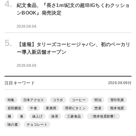
4.
紀文食品、『長さ1m!紀文の超!BIGちくわクッショ
ンBOOK』発売決定
2026.08.06
5.
【速報】タリーズコーヒージャパン、初のベーカリ
ー導入新店舗オープン
2026.08.06
注目キーワード
2026.08.09付
特集
日本アクセス
コラボ
コーヒー
明治
雪印乳業
岩田醸造
中食
業務用
理研ビタミン
惣菜
熊本地震
麺
春
値上げ
抹茶
三菱食品
〔熊本地震影響〕
味の素
チョコレート