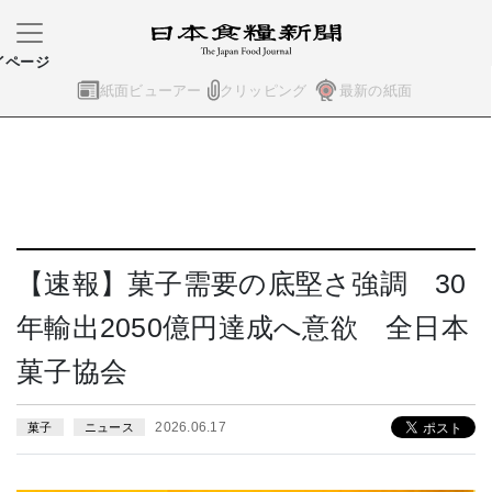
イページ
紙面ビューアー
クリッピング
最新の紙面
【速報】菓子需要の底堅さ強調 30
年輸出2050億円達成へ意欲 全日本
菓子協会
2026.06.17
菓子
ニュース