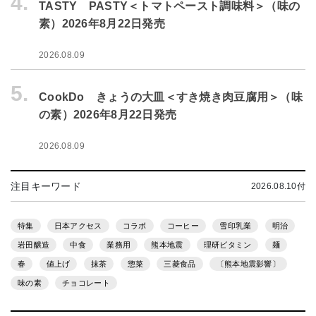
4.
TASTY PASTY＜トマトペースト調味料＞（味の
素）2026年8月22日発売
2026.08.09
5.
CookDo きょうの大皿＜すき焼き肉豆腐用＞（味
の素）2026年8月22日発売
2026.08.09
注目キーワード
2026.08.10付
特集
日本アクセス
コラボ
コーヒー
雪印乳業
明治
岩田醸造
中食
業務用
熊本地震
理研ビタミン
麺
春
値上げ
抹茶
惣菜
三菱食品
〔熊本地震影響〕
味の素
チョコレート