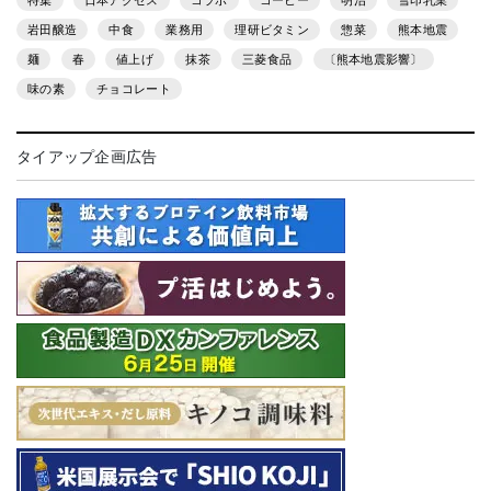
特集
日本アクセス
コラボ
コーヒー
明治
雪印乳業
岩田醸造
中食
業務用
理研ビタミン
惣菜
熊本地震
麺
春
値上げ
抹茶
三菱食品
〔熊本地震影響〕
味の素
チョコレート
タイアップ企画広告