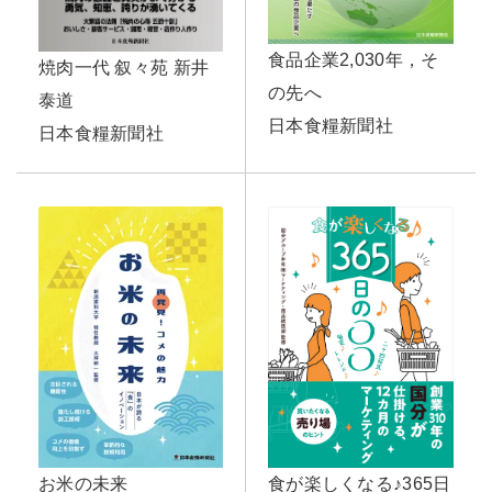
食品企業2,030年，そ
焼肉一代 叙々苑 新井
の先へ
泰道
日本食糧新聞社
日本食糧新聞社
お米の未来
食が楽しくなる♪365日