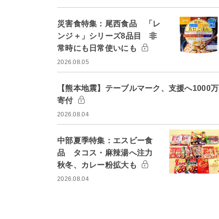
災害食特集：尾西食品 「レ
ンジ＋」シリーズ8品目 非
常時にも日常使いにも
2026.08.05
【熊本地震】テーブルマーク、支援へ1000
寄付
2026.08.04
中部夏季特集：エスビー食
品 タコス・麻辣湯へ注力
秋冬、カレー粉拡大も
2026.08.04