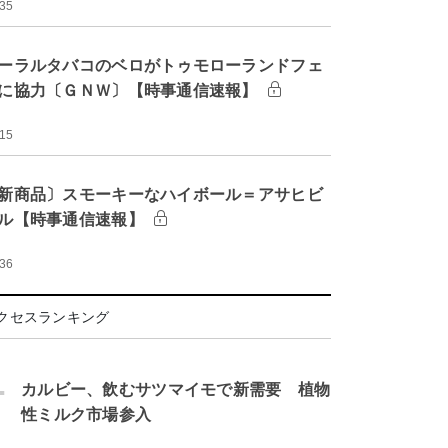
:35
ーラルタバコのベロがトゥモローランドフェ
に協力〔ＧＮＷ〕【時事通信速報】
:15
新商品〕スモーキーなハイボール＝アサヒビ
ル【時事通信速報】
:36
クセスランキング
.
カルビー、飲むサツマイモで新需要 植物
性ミルク市場参入