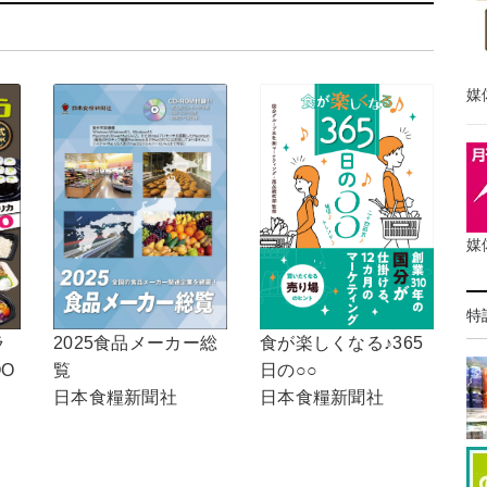
媒
媒
特
食が楽しくなる♪365
ラ
2025食品メーカー総
日の○○
OO
覧
日本食糧新聞社
日本食糧新聞社