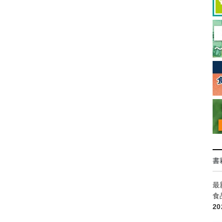
書
最
食
2