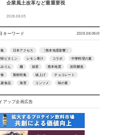
企業風土改革など最重要視
2026.08.05
目キーワード
2026.08.06付
特集
日本アクセス
〔熊本地震影響〕
理研ビタミン
レモン果汁
コラボ
中華料理の素
本みりん
麺
抹茶
熊本地震
岩田醸造
中食
製粉特集
値上げ
チョコレート
三菱食品
海苔
コンソメ
味の素
イアップ企画広告