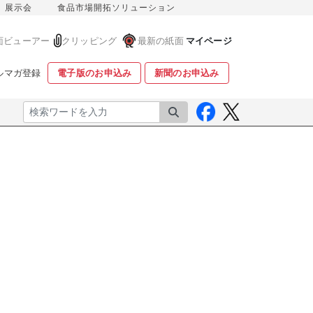
展示会
食品市場開拓ソリューション
面ビューアー
クリッピング
最新の紙面
マイページ
ルマガ登録
電子版のお申込み
新聞のお申込み
検索