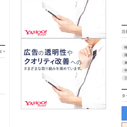
注
覧 >
タ