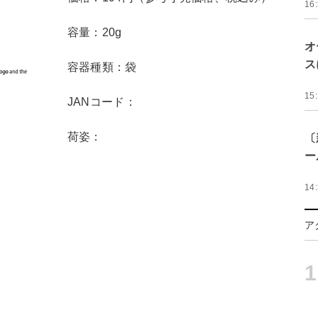
16
容量：20g
オ
ス
容器種類：袋
15
JANコード：
荷姿：
〔
ー
14
ア
1