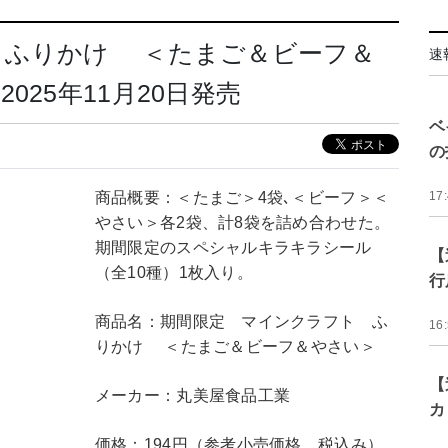
 ふりかけ ＜たまご＆ビーフ＆
速
25年11月20日発売
ベ
の
商品概要：＜たまご＞4袋､＜ビーフ＞＜
17
やさい＞各2袋、計8袋を詰め合わせた。
期間限定のスペシャルキラキラシール
【
（全10種）1枚入り。
行
商品名：期間限定 マインクラフト ふ
16
りかけ ＜たまご＆ビーフ＆やさい＞
【
メーカー：丸美屋⾷品⼯業
カ
価格：194円（参考小売価格、税込み）