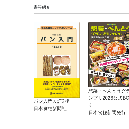
書籍紹介
惣菜・べんとうグ
ンプリ2026公式B
パン入門改訂2版
K
日本食糧新聞社
日本食糧新聞発行