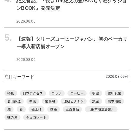
紀文食品、『長さ1m!紀文の超!BIGちくわクッショ
ンBOOK』発売決定
2026.08.06
5.
【速報】タリーズコーヒージャパン、初のベーカリ
ー導入新店舗オープン
2026.08.06
注目キーワード
2026.08.09付
特集
日本アクセス
コラボ
コーヒー
明治
雪印乳業
岩田醸造
中食
業務用
理研ビタミン
惣菜
熊本地震
麺
春
値上げ
抹茶
三菱食品
〔熊本地震影響〕
味の素
チョコレート