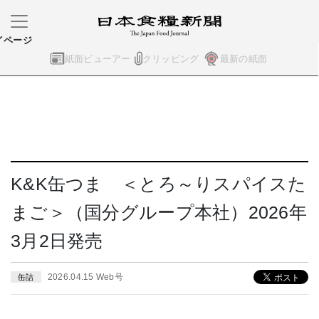
イページ
紙面ビューアー
クリッピング
最新の紙面
K&K缶つま ＜とろ～りスパイスた
まご＞（国分グループ本社）2026年
3月2日発売
2026.04.15 Web号
缶詰