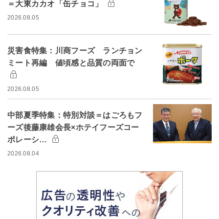
＝大東カカオ「缶チョコ」
2026.08.05
災害食特集：川商フーズ ランチョン
ミート再編 値頃感と品質の両面で
2026.08.05
中部夏季特集：特別対談＝はごろもフ
ーズ後藤康雄会長×ホテイフーズコー
ポレーシ…
2026.08.04