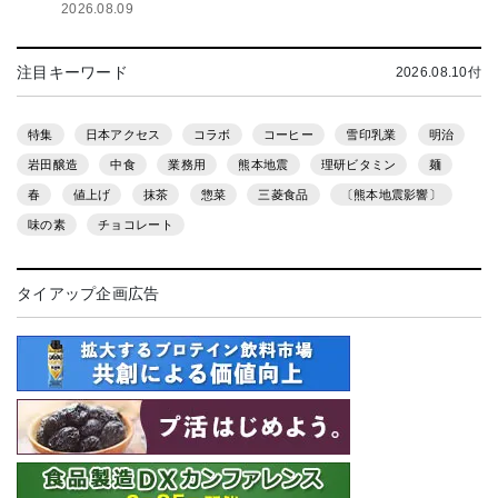
2026.08.09
注目キーワード
2026.08.10付
特集
日本アクセス
コラボ
コーヒー
雪印乳業
明治
岩田醸造
中食
業務用
熊本地震
理研ビタミン
麺
春
値上げ
抹茶
惣菜
三菱食品
〔熊本地震影響〕
味の素
チョコレート
タイアップ企画広告