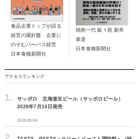
食品企業トップが語る
焼肉一代 叙々苑 新井
経営の羅針盤 企業に
泰道
のぞむパーパス経営
日本食糧新聞社
日本食糧新聞社
アクセスランキング
1.
サッポロ 北海道生ビール（サッポロビール）
2026年7月14日発売
2026.08.09
2.
TASTY PASTY＜クリームペースト調味料＞（味