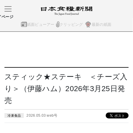
イページ
紙面ビューアー
クリッピング
最新の紙面
スティック★ステーキ ＜チーズ入
り＞（伊藤ハム）2026年3月25日発
売
2026.05.03 web号
冷凍食品