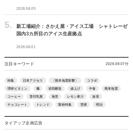
2026.08.05
5.
新工場紹介：さかえ屋・アイス工場 シャトレーゼ
国内3カ所目のアイス生産拠点
2026.08.01
注目キーワード
2026.08.07付
特集
日本アクセス
〔熊本地震影響〕
コラボ
理研ビタミン
麺
岩田醸造
値上げ
中食
熊本地震
コーヒー
雪印乳業
海苔
レモン果汁
抹茶
チョコレート
トレンド
製粉特集
惣菜
明治
タイアップ企画広告