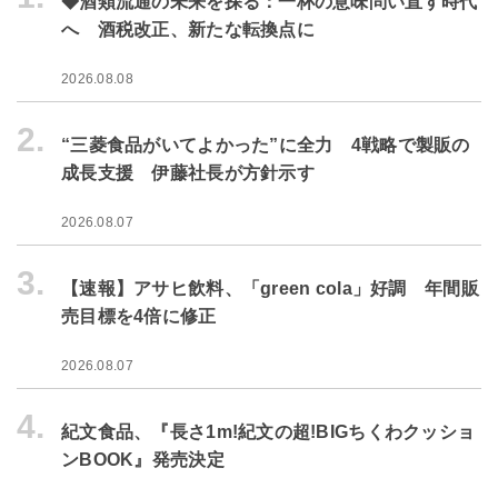
◆酒類流通の未来を探る：一杯の意味問い直す時代
へ 酒税改正、新たな転換点に
2026.08.08
2.
“三菱食品がいてよかった”に全力 4戦略で製販の
成長支援 伊藤社長が方針示す
2026.08.07
3.
【速報】アサヒ飲料、「green cola」好調 年間販
売目標を4倍に修正
2026.08.07
4.
紀文食品、『長さ1m!紀文の超!BIGちくわクッショ
ンBOOK』発売決定