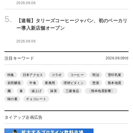
2026.08.06
5.
【速報】タリーズコーヒージャパン、初のベーカリ
ー導入新店舗オープン
2026.08.06
注目キーワード
2026.08.09付
特集
日本アクセス
コラボ
コーヒー
明治
雪印乳業
岩田醸造
中食
業務用
理研ビタミン
惣菜
熊本地震
麺
春
値上げ
抹茶
三菱食品
〔熊本地震影響〕
味の素
チョコレート
タイアップ企画広告