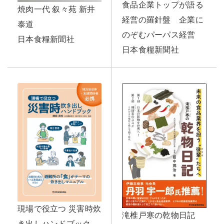
食品企業トップが語る
焼肉一代 叙々苑 新井
経営の羅針盤 企業に
泰道
のぞむパーパス経営
日本食糧新聞社
日本食糧新聞社
現場で役立つ 災害時炊
滝椎戸寒の乾物日記
き出しハンドブック