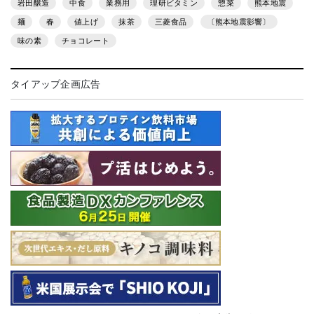
岩田醸造
中食
業務用
理研ビタミン
惣菜
熊本地震
麺
春
値上げ
抹茶
三菱食品
〔熊本地震影響〕
味の素
チョコレート
タイアップ企画広告