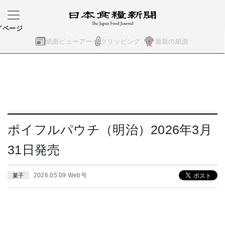
イページ
紙面ビューアー
クリッピング
最新の紙面
ポイフルパウチ（明治）2026年3月
31日発売
2026.05.09 Web号
菓子