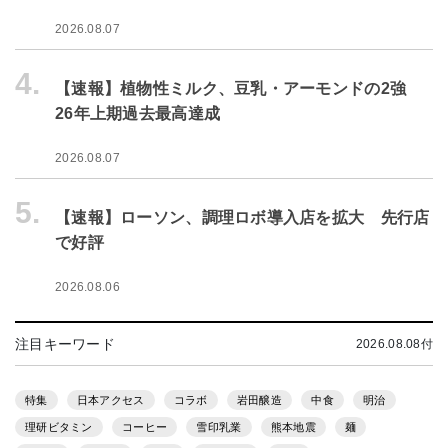
2026.08.07
4.
【速報】植物性ミルク、豆乳・アーモンドの2強
26年上期過去最高達成
2026.08.07
5.
【速報】ローソン、調理ロボ導入店を拡大 先行店
で好評
2026.08.06
注目キーワード
2026.08.08付
特集
日本アクセス
コラボ
岩田醸造
中食
明治
理研ビタミン
コーヒー
雪印乳業
熊本地震
麺