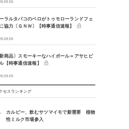
26.08.06
ーラルタバコのベロがトゥモローランドフェ
に協力〔ＧＮＷ〕【時事通信速報】
26.08.06
新商品〕スモーキーなハイボール＝アサヒビ
ル【時事通信速報】
26.08.06
クセスランキング
.
カルビー、飲むサツマイモで新需要 植物
性ミルク市場参入