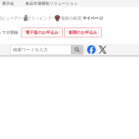
展示会
食品市場開拓ソリューション
面ビューアー
クリッピング
最新の紙面
マイページ
ルマガ登録
電子版のお申込み
新聞のお申込み
検索