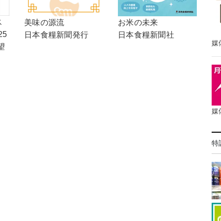
ス
美味の源流
お米の未来
25
日本食糧新聞発行
日本食糧新聞社
媒
望
媒
特