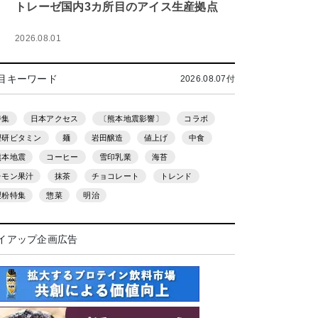
トレーゼ国内3カ所目のアイス生産拠点
2026.08.01
目キーワード
2026.08.07付
特集
日本アクセス
〔熊本地震影響〕
コラボ
理研ビタミン
麺
岩田醸造
値上げ
中食
熊本地震
コーヒー
雪印乳業
海苔
レモン果汁
抹茶
チョコレート
トレンド
製粉特集
惣菜
明治
イアップ企画広告