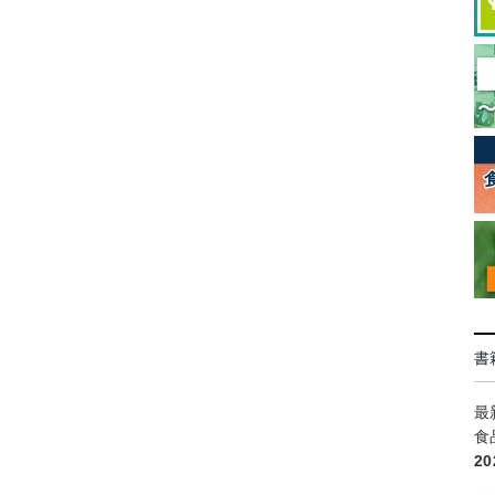
書
最
食
2