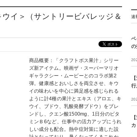
キウイ＞（サントリービバレッジ＆
速
ベ
の
商品概要：「クラフトボス果汁」シリー
20
ズ新アイテム。映画ザ・スーパーマリオ
ギャラクシー・ムービーとのコラボ第2
【
弾。健康感とおいしさを両立させ、キウ
行
イの味わいを中心に満足感を感じられる
ように計4種の果汁とエキス（アロエ、キ
20
ウイ、ブドウ、乳酸発酵ブドウ）をブレ
ンドし、クエン酸1500mg、1日分のビタ
【
ミンＢ6など、仕事中の活力アップにうれ
カ
しい成分も配合。熱中症対策に適した設
計となっており、暑くなってくるこれか