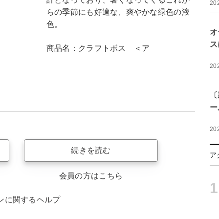
20
らの季節にも好適な、爽やかな緑色の液
色。
オ
ス
商品名：クラフトボス ＜ア
20
〔
ー
20
続きを読む
ア
会員の方はこちら
1
ンに関するヘルプ