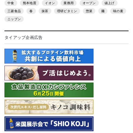
中食
熊本地震
イオン
業務用
オープン
値上げ
三菱食品
春
抹茶
理研ビタミン
惣菜
麺
味の素
ニップン
タイアップ企画広告