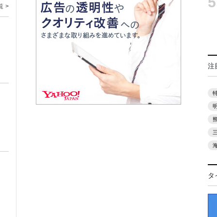
5
覧 >
注
タ