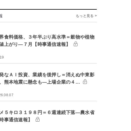
報
もっと見る >
界食料価格、３年半ぶり高水準＝穀物や植物
値上がり―７月【時事通信速報】
:19
発なＡＩ投資、業績を後押し＝消えぬ中東影
、熊本地震に懸念も―上場企業の４…
26.08.07
メ５キロ３１９８円＝６週連続下落―農水省
時事通信速報】