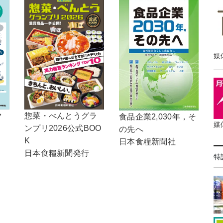
媒
惣菜・べんとうグラ
ク
食品企業2,030年，そ
媒
ンプリ2026公式BOO
の先へ
K
日本食糧新聞社
日本食糧新聞発行
特