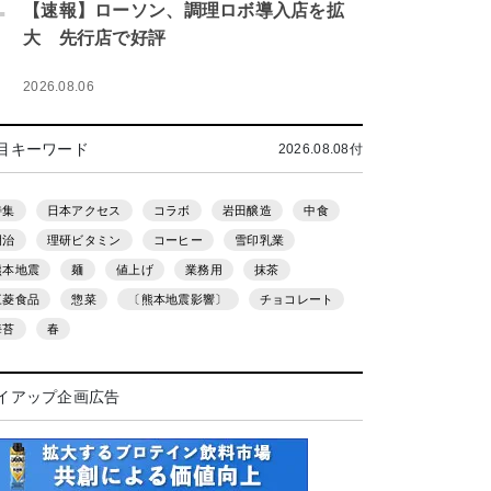
.
【速報】ローソン、調理ロボ導入店を拡
大 先行店で好評
2026.08.06
目キーワード
2026.08.08付
特集
日本アクセス
コラボ
岩田醸造
中食
明治
理研ビタミン
コーヒー
雪印乳業
熊本地震
麺
値上げ
業務用
抹茶
三菱食品
惣菜
〔熊本地震影響〕
チョコレート
海苔
春
イアップ企画広告