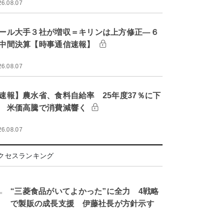
26.08.07
ール大手３社が増収＝キリンは上方修正―６
中間決算【時事通信速報】
26.08.07
速報】農水省、食料自給率 25年度37％に下
 米価高騰で消費減響く
26.08.07
クセスランキング
.
“三菱食品がいてよかった”に全力 4戦略
で製販の成長支援 伊藤社長が方針示す