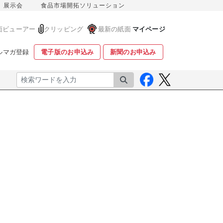
展示会
食品市場開拓ソリューション
面ビューアー
クリッピング
最新の紙面
マイページ
ルマガ登録
電子版のお申込み
新聞のお申込み
検索