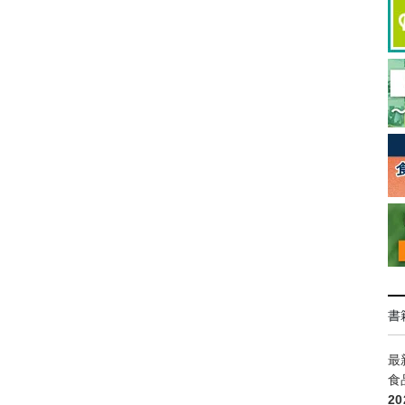
書
最
食
2