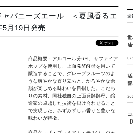
ジャパニーズエール ＜夏風香るエ
速
5月19日発売
世
油
商品概要：アルコール分6％。サファイア
07
ホップを使用し、上面発酵酵母を用いて
醸造することで、グレープフルーツのよ
活
うな爽やかな香り立ちと、かろやかな余
響
韻が楽しめる味わいを目指した。こだわ
りの素材、同社独自の上面発酵酵母、醸
20
造家の卓越した技術を掛け合わせること
で実現した、みずみずしい香りと豊かな
コ
味わいが特徴。
【
商品名：ザ・プレミアム・モルツ ジャ