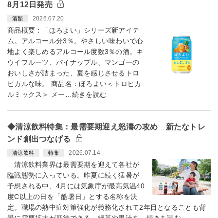
8月12日発売
2026.07.20
酒類
商品概要：「ほろよい」シリーズ新アイテ
ム。アルコール分3％。やさしい味わいで心
地よく楽しめるアルコール度数3％の酒。キ
ウイフルーツ、パイナップル、マンゴーの
おいしさが詰まった、夏を感じさせるトロ
ピカルな味。 商品名：ほろよい＜トロピカ
ルミックス＞ メー…続きを読む
◆清涼飲料特集：最需要期迎え怒濤の攻め 新たなトレ
ンド創出つなげる
2026.07.14
清涼飲料
特集
清涼飲料業界は最需要期を迎えて各社が
臨戦態勢に入っている。昨夏に続く猛暑が
予想される中、4月には気象庁が最高気温40
度C以上の日を「酷暑日」とする名称を決
定。職場の熱中症対策強化が義務化されて2年目となることも背