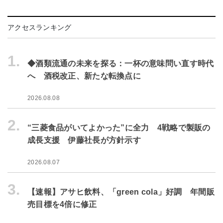
アクセスランキング
1.
◆酒類流通の未来を探る：一杯の意味問い直す時代
へ 酒税改正、新たな転換点に
2026.08.08
2.
“三菱食品がいてよかった”に全力 4戦略で製販の
成長支援 伊藤社長が方針示す
2026.08.07
3.
【速報】アサヒ飲料、「green cola」好調 年間販
売目標を4倍に修正