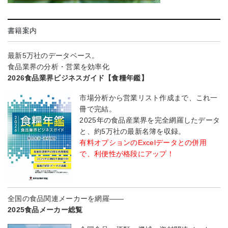
書籍案内
最新5万社のデータベース。
食品業界の分析・営業を効率化
2026食品業界ビジネスガイド【食糧年鑑】
市場分析から営業リスト作成まで、これ一
冊で完結。
2025年の食品産業界を完全網羅したデータ
と、約5万社の最新名簿を収録。
有料オプションのExcelデータとの併用
で、利便性が格段にアップ！
全国の食品関連メーカーを網羅――
2025食品メーカー総覧