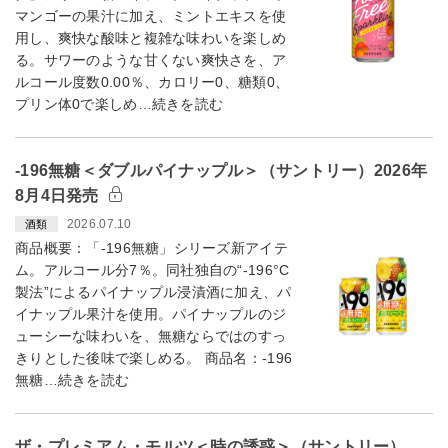
マンゴーの果汁に加え、ミントエキスを使
用し、爽快な酸味と複雑な味わいを楽しめ
る。サワーのような甘くない爽快さを、ア
ルコール度数0.00％、カロリー0、糖類0、
プリン体0で楽しめ…続きを読む
-196無糖＜ダブルパイナップル＞（サントリー）2026年
8月4日発売
2026.07.10
酒類
商品概要：「-196無糖」シリーズ新アイテ
ム。アルコール分7％。同社独自の“-196°C
製法”によるパイナップル浸漬酒に加え、パ
イナップル果汁を使用。パイナップルのジ
ューシーな味わいを、無糖ならではのすっ
きりとした後味で楽しめる。 商品名：-196
無糖…続きを読む
ザ・プレミアム・モルツ＜時の誘惑＞（サントリー）