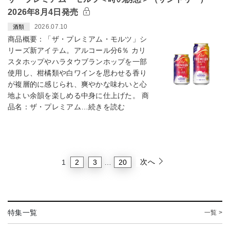
2026年8月4日発売
2026.07.10
酒類
商品概要：「ザ・プレミアム・モルツ」シ
リーズ新アイテム。アルコール分6％ カリ
スタホップやハラタウブランホップを一部
使用し、柑橘類や白ワインを思わせる香り
が複層的に感じられ、爽やかな味わいと心
地よい余韻を楽しめる中身に仕上げた。 商
品名：ザ・プレミアム…続きを読む
次へ
2
3
20
1
…
特集一覧
一覧 >