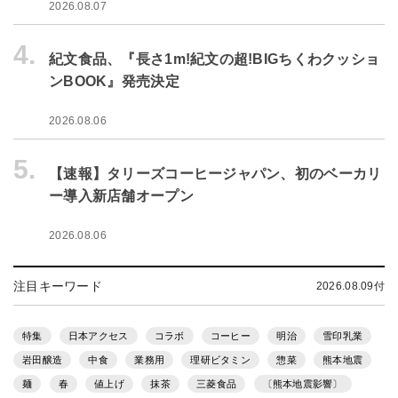
2026.08.07
4.
紀文食品、『長さ1m!紀文の超!BIGちくわクッショ
ンBOOK』発売決定
2026.08.06
5.
【速報】タリーズコーヒージャパン、初のベーカリ
ー導入新店舗オープン
2026.08.06
注目キーワード
2026.08.09付
特集
日本アクセス
コラボ
コーヒー
明治
雪印乳業
岩田醸造
中食
業務用
理研ビタミン
惣菜
熊本地震
麺
春
値上げ
抹茶
三菱食品
〔熊本地震影響〕