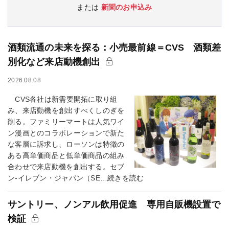
または
新聞のお申込み
酒類流通の未来を探る：小売最前線＝CVS 酒類差
別化など来店動機創出
2026.08.08
CVS各社は新需要開拓に取り組
み、来店動機を創出すべくしのぎを
削る。ファミリーマートは人気ワイ
ン漫画とのコラボレーションで新た
な客層に訴求し、ローソンは特徴の
ある高単価商品と低単価商品の組み
合わせで来店動機を創出する。セブ
ン-イレブン・ジャパン（SE…続きを読む
サントリー、ノンアル飲用促進 専用自販機設置で
検証