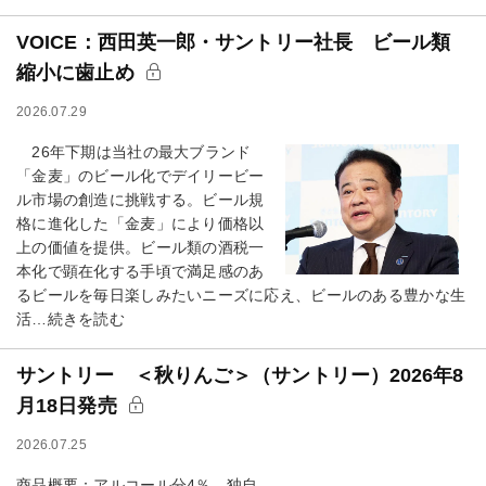
VOICE：西田英一郎・サントリー社長 ビール類
縮小に歯止め
2026.07.29
26年下期は当社の最大ブランド
「金麦」のビール化でデイリービー
ル市場の創造に挑戦する。ビール規
格に進化した「金麦」により価格以
上の価値を提供。ビール類の酒税一
本化で顕在化する手頃で満足感のあ
るビールを毎日楽しみたいニーズに応え、ビールのある豊かな生
活…続きを読む
サントリー ＜秋りんご＞（サントリー）2026年8
月18日発売
2026.07.25
商品概要：アルコール分4％。独自