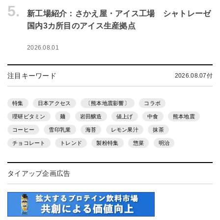
5.
新工場紹介：さかえ屋・アイス工場 シャトレーゼ
国内3カ所目のアイス生産拠点
2026.08.01
注目キーワード
2026.08.07付
特集
日本アクセス
〔熊本地震影響〕
コラボ
理研ビタミン
麺
岩田醸造
値上げ
中食
熊本地震
コーヒー
雪印乳業
海苔
レモン果汁
抹茶
チョコレート
トレンド
製粉特集
惣菜
明治
タイアップ企画広告