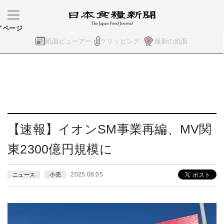
イページ
紙面ビューアー
クリッピング
最新の紙面
【速報】イオンSM事業再編、MV関
東2300億円規模に
2025.08.05
ニュース
小売