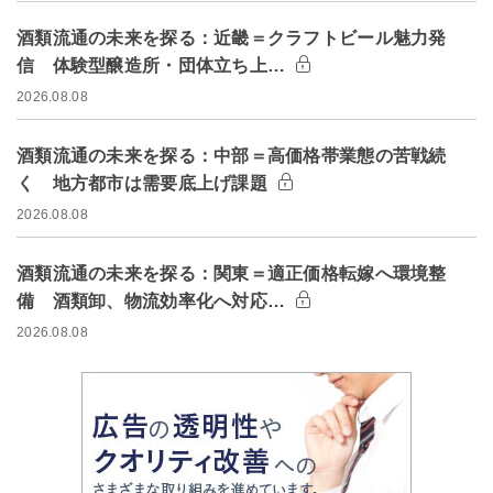
酒類流通の未来を探る：近畿＝クラフトビール魅力発
信 体験型醸造所・団体立ち上…
2026.08.08
酒類流通の未来を探る：中部＝高価格帯業態の苦戦続
く 地方都市は需要底上げ課題
2026.08.08
酒類流通の未来を探る：関東＝適正価格転嫁へ環境整
備 酒類卸、物流効率化へ対応…
2026.08.08