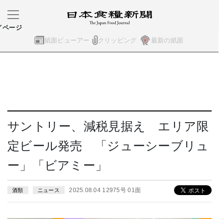
イページ
紙面ビューアー
クリッピング
最新の紙面
サントリー、減税見据え エリア限
定ビール発売 「ジューシーブリュ
ー」「ビアミー」
2025.08.04 12975号 01面
酒類
ニュース