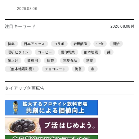
2026.08.06
注目キーワード
2026.08.08付
特集
日本アクセス
コラボ
岩田醸造
中食
明治
理研ビタミン
コーヒー
雪印乳業
熊本地震
麺
値上げ
業務用
抹茶
三菱食品
惣菜
〔熊本地震影響〕
チョコレート
海苔
春
タイアップ企画広告