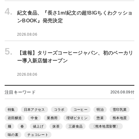
4.
紀文食品、『長さ1m!紀文の超!BIGちくわクッショ
ンBOOK』発売決定
2026.08.06
5.
【速報】タリーズコーヒージャパン、初のベーカリ
ー導入新店舗オープン
2026.08.06
注目キーワード
2026.08.09付
特集
日本アクセス
コラボ
コーヒー
明治
雪印乳業
岩田醸造
中食
業務用
理研ビタミン
惣菜
熊本地震
麺
春
値上げ
抹茶
三菱食品
〔熊本地震影響〕
味の素
チョコレート