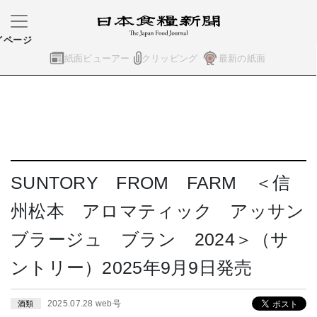
イページ
紙面ビューアー
クリッピング
最新の紙面
SUNTORY FROM FARM ＜信
州松本 アロマティック アッサン
ブラージュ ブラン 2024＞（サ
ントリー）2025年9月9日発売
2025.07.28 web号
酒類