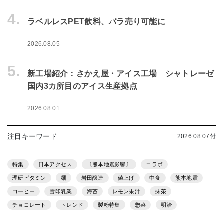
4.
ラベルレスPET飲料、バラ売り可能に
2026.08.05
5.
新工場紹介：さかえ屋・アイス工場 シャトレーゼ
国内3カ所目のアイス生産拠点
2026.08.01
注目キーワード
2026.08.07付
特集
日本アクセス
〔熊本地震影響〕
コラボ
理研ビタミン
麺
岩田醸造
値上げ
中食
熊本地震
コーヒー
雪印乳業
海苔
レモン果汁
抹茶
チョコレート
トレンド
製粉特集
惣菜
明治