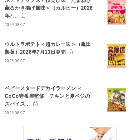
ポテトチップス＜桜えび味 たまねぎ
薫るかき揚げ風味＞（カルビー）2026
年7…
2026.08.07
ウルトラポテト＜超カレー味＞（亀田
製菓）2026年7月13日発売
2026.08.07
ベビースタードデカイラーメン ＜
CoCo壱番屋監修 チキンと夏ベジの
スパイス…
2026.08.07