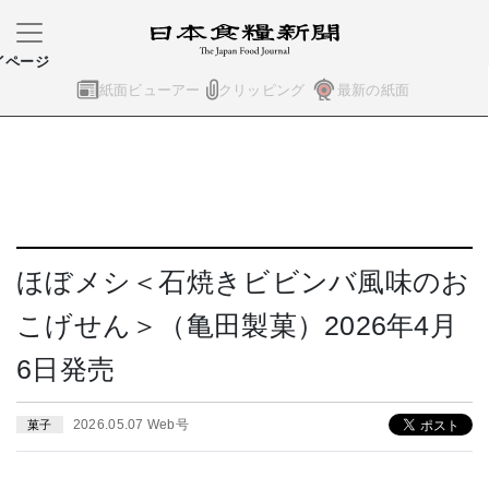
イページ
紙面ビューアー
クリッピング
最新の紙面
ほぼメシ＜石焼きビビンバ風味のお
こげせん＞（亀田製菓）2026年4月
6日発売
2026.05.07 Web号
菓子