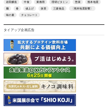
岩田醸造
中食
業務用
理研ビタミン
惣菜
熊本地震
麺
春
値上げ
抹茶
三菱食品
〔熊本地震影響〕
味の素
チョコレート
タイアップ企画広告