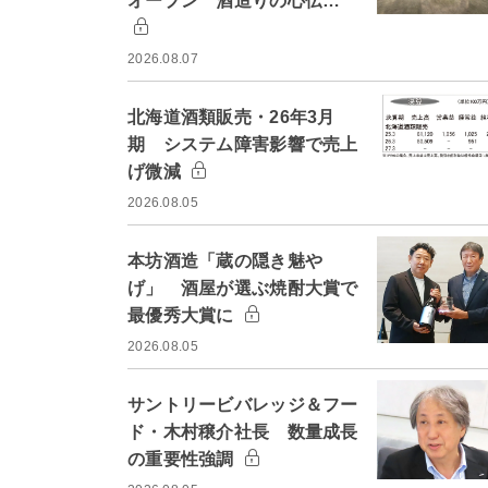
オープン 酒造りの心伝…
2026.08.07
北海道酒類販売・26年3月
期 システム障害影響で売上
げ微減
2026.08.05
本坊酒造「蔵の隠き魅や
げ」 酒屋が選ぶ焼酎大賞で
最優秀大賞に
2026.08.05
サントリービバレッジ＆フー
ド・木村穣介社長 数量成長
の重要性強調