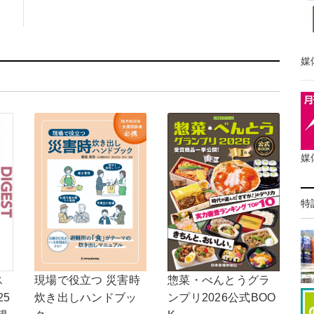
媒
媒
特
現場で役立つ 災害時
惣菜・べんとうグラ
ス
炊き出しハンドブッ
ンプリ2026公式BOO
25