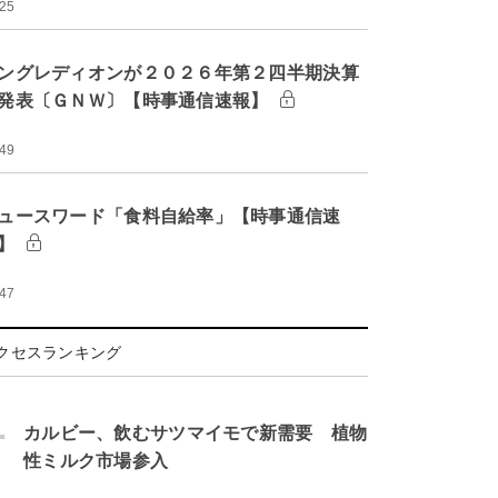
:25
ングレディオンが２０２６年第２四半期決算
発表〔ＧＮＷ〕【時事通信速報】
:49
ュースワード「食料自給率」【時事通信速
】
:47
クセスランキング
.
カルビー、飲むサツマイモで新需要 植物
性ミルク市場参入