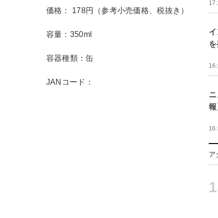
17
価格： 178円（参考小売価格、税抜き）
イ
容量：350ml
を
容器種類：缶
16
JANコード：
ニ
報
16
ア
1