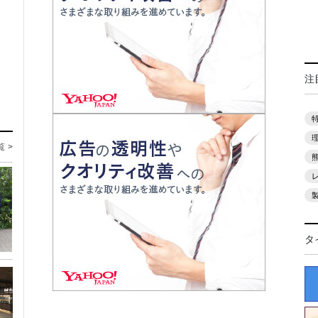
注
覧 >
タ