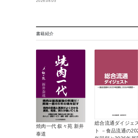
2026.08.05
書籍紹介
総合流通ダイジェ
焼肉一代 叙々苑 新井
ト －食品流通の20
泰道