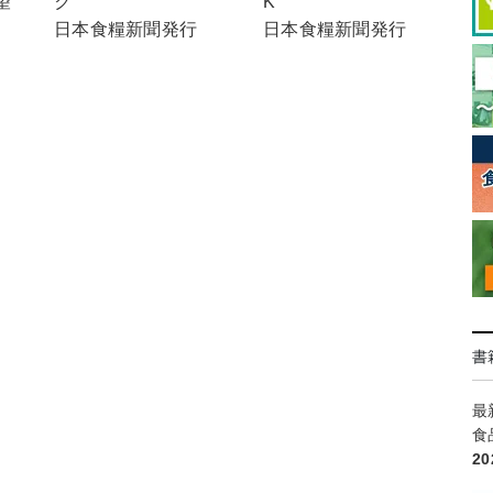
ク
K
望
日本食糧新聞発行
日本食糧新聞発行
書
最
食
2