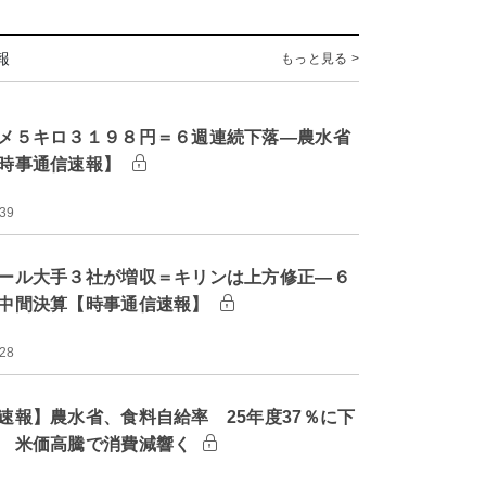
報
もっと見る >
メ５キロ３１９８円＝６週連続下落―農水省
時事通信速報】
:39
ール大手３社が増収＝キリンは上方修正―６
中間決算【時事通信速報】
:28
速報】農水省、食料自給率 25年度37％に下
 米価高騰で消費減響く