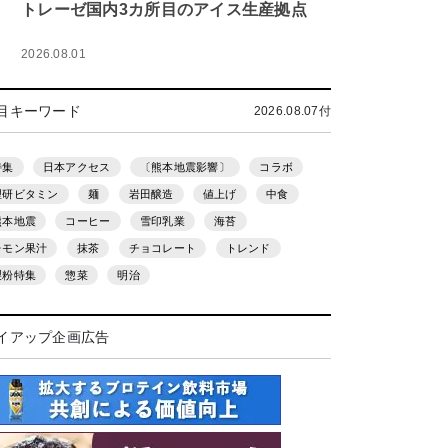
トレーゼ国内3カ所目のアイス生産拠点
2026.08.01
目キーワード
2026.08.07付
特集
日本アクセス
〔熊本地震影響〕
コラボ
理研ビタミン
麺
岩田醸造
値上げ
中食
熊本地震
コーヒー
雪印乳業
海苔
レモン果汁
抹茶
チョコレート
トレンド
製粉特集
惣菜
明治
イアップ企画広告