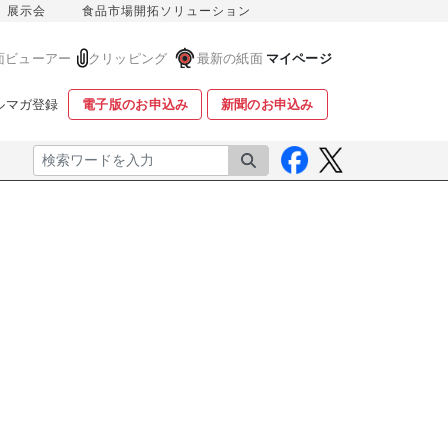
展示会
食品市場開拓ソリューション
面ビューアー
クリッピング
最新の紙面
マイページ
ルマガ登録
電子版のお申込み
新聞のお申込み
検索