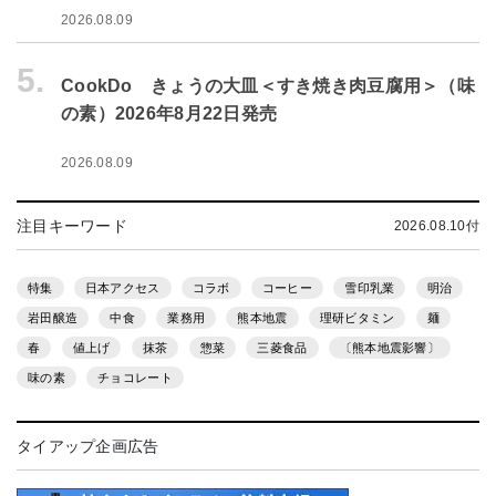
2026.08.09
5.
CookDo きょうの大皿＜すき焼き肉豆腐用＞（味
の素）2026年8月22日発売
2026.08.09
注目キーワード
2026.08.10付
特集
日本アクセス
コラボ
コーヒー
雪印乳業
明治
岩田醸造
中食
業務用
熊本地震
理研ビタミン
麺
春
値上げ
抹茶
惣菜
三菱食品
〔熊本地震影響〕
味の素
チョコレート
タイアップ企画広告