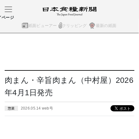
イページ
紙面ビューアー
クリッピング
最新の紙面
肉まん・辛旨肉まん（中村屋）2026
年4月1日発売
2026.05.14 web号
惣菜