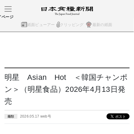
イページ
紙面ビューアー
クリッピング
最新の紙面
明星 Asian Hot ＜韓国チャンポ
ン＞（明星食品）2026年4月13日発
売
2026.05.17 web号
麺類