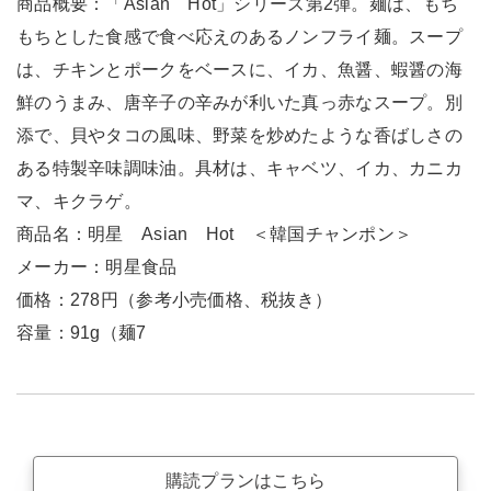
商品概要：「Asian Hot」シリーズ第2弾。麺は、もち
もちとした食感で食べ応えのあるノンフライ麺。スープ
は、チキンとポークをベースに、イカ、魚醤、蝦醤の海
鮮のうまみ、唐辛子の辛みが利いた真っ赤なスープ。別
添で、貝やタコの風味、野菜を炒めたような香ばしさの
ある特製辛味調味油。具材は、キャベツ、イカ、カニカ
マ、キクラゲ。
商品名：明星 Asian Hot ＜韓国チャンポン＞
メーカー：明星食品
価格：278円（参考小売価格、税抜き）
容量：91g（麺7
購読プランはこちら