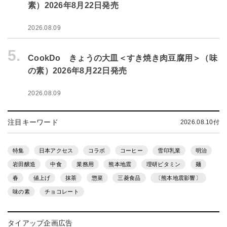
素）2026年8月22日発売
2026.08.09
5.
CookDo きょうの大皿＜すき焼き肉豆腐用＞（味
の素）2026年8月22日発売
2026.08.09
注目キーワード
2026.08.10付
特集
日本アクセス
コラボ
コーヒー
雪印乳業
明治
岩田醸造
中食
業務用
熊本地震
理研ビタミン
麺
春
値上げ
抹茶
惣菜
三菱食品
〔熊本地震影響〕
味の素
チョコレート
タイアップ企画広告