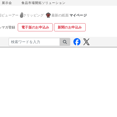
展示会
食品市場開拓ソリューション
面ビューアー
クリッピング
最新の紙面
マイページ
ルマガ登録
電子版のお申込み
新聞のお申込み
検索