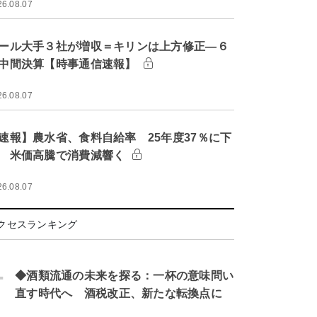
26.08.07
ール大手３社が増収＝キリンは上方修正―６
中間決算【時事通信速報】
26.08.07
速報】農水省、食料自給率 25年度37％に下
 米価高騰で消費減響く
26.08.07
クセスランキング
.
◆酒類流通の未来を探る：一杯の意味問い
直す時代へ 酒税改正、新たな転換点に