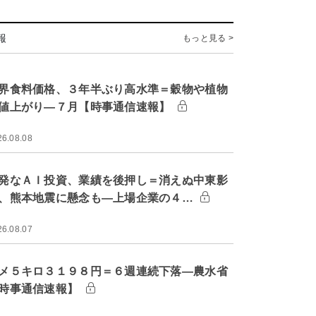
報
もっと見る >
界食料価格、３年半ぶり高水準＝穀物や植物
値上がり―７月【時事通信速報】
26.08.08
発なＡＩ投資、業績を後押し＝消えぬ中東影
、熊本地震に懸念も―上場企業の４…
26.08.07
メ５キロ３１９８円＝６週連続下落―農水省
時事通信速報】