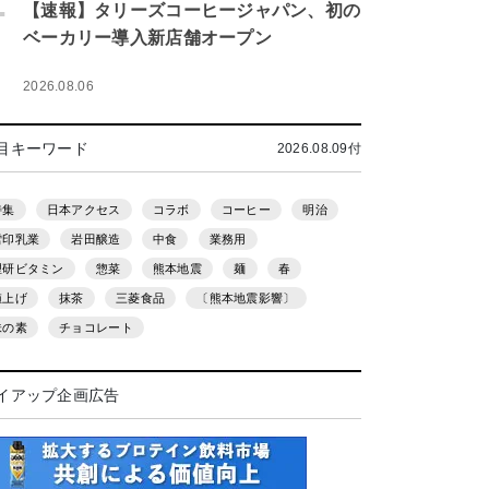
.
【速報】タリーズコーヒージャパン、初の
ベーカリー導入新店舗オープン
2026.08.06
目キーワード
2026.08.09付
特集
日本アクセス
コラボ
コーヒー
明治
雪印乳業
岩田醸造
中食
業務用
理研ビタミン
惣菜
熊本地震
麺
春
値上げ
抹茶
三菱食品
〔熊本地震影響〕
味の素
チョコレート
イアップ企画広告