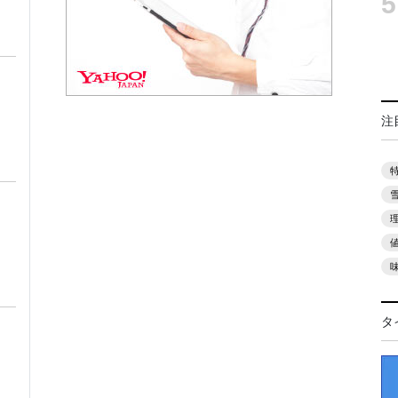
5
注
タ