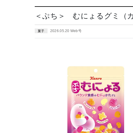
＜ぷち＞ むにょるグミ（カン
2026.05.20 Web号
菓子