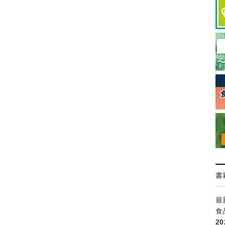
書
最
食
2