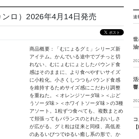
ロ）2026年4月14日発売
速
世
油
商品概要：「むにょるグミ」シリーズ新
アイテム。かんでいる途中でプチっと切
20
れない、むにょむにょとしたバウンド食
感はそのままに、より食べやすいサイズ
活
に小粒化。小さくしつつもバウンド食感
響
を維持するためサイズ感にこだわり調整
を重ねた。＜オレンジソーダ味＞＜ぶど
20
うソーダ味＞＜ホワイトソーダ味＞の3種
アソート。1粒ずつ食べても、複数まとめ
て頬張ってもバランスのとれたおいしさ
コ
が広がる。グミ粒は従来と同様、高低差
【
のあるいびつでゆるい癒し系の形で、か