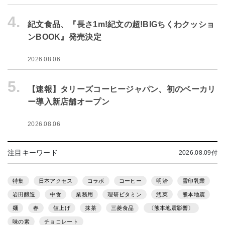
4.
紀文食品、『長さ1m!紀文の超!BIGちくわクッショ
ンBOOK』発売決定
2026.08.06
5.
【速報】タリーズコーヒージャパン、初のベーカリ
ー導入新店舗オープン
2026.08.06
注目キーワード
2026.08.09付
特集
日本アクセス
コラボ
コーヒー
明治
雪印乳業
岩田醸造
中食
業務用
理研ビタミン
惣菜
熊本地震
麺
春
値上げ
抹茶
三菱食品
〔熊本地震影響〕
味の素
チョコレート