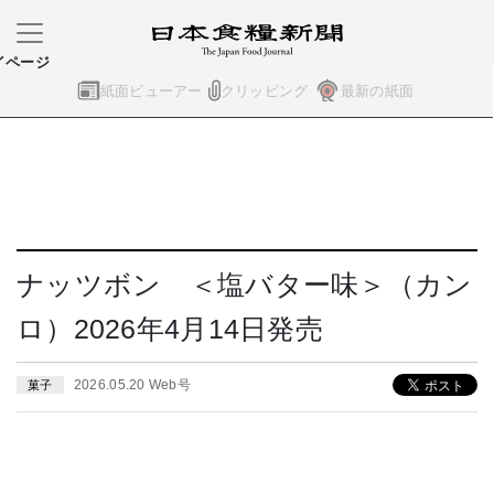
イページ
紙面ビューアー
クリッピング
最新の紙面
ナッツボン ＜塩バター味＞（カン
ロ）2026年4月14日発売
2026.05.20 Web号
菓子