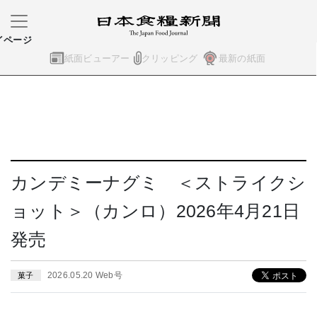
イページ
紙面ビューアー
クリッピング
最新の紙面
カンデミーナグミ ＜ストライクシ
ョット＞（カンロ）2026年4月21日
発売
2026.05.20 Web号
菓子