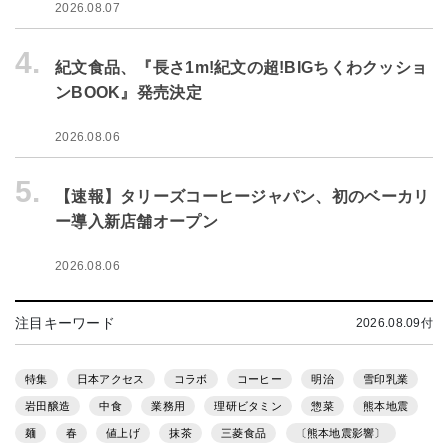
2026.08.07
4.
紀文食品、『長さ1m!紀文の超!BIGちくわクッショ
ンBOOK』発売決定
2026.08.06
5.
【速報】タリーズコーヒージャパン、初のベーカリ
ー導入新店舗オープン
2026.08.06
注目キーワード
2026.08.09付
特集
日本アクセス
コラボ
コーヒー
明治
雪印乳業
岩田醸造
中食
業務用
理研ビタミン
惣菜
熊本地震
麺
春
値上げ
抹茶
三菱食品
〔熊本地震影響〕