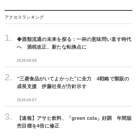
アクセスランキング
1.
◆酒類流通の未来を探る：一杯の意味問い直す時代
へ 酒税改正、新たな転換点に
2026.08.08
2.
“三菱食品がいてよかった”に全力 4戦略で製販の
成長支援 伊藤社長が方針示す
2026.08.07
3.
【速報】アサヒ飲料、「green cola」好調 年間販
売目標を4倍に修正