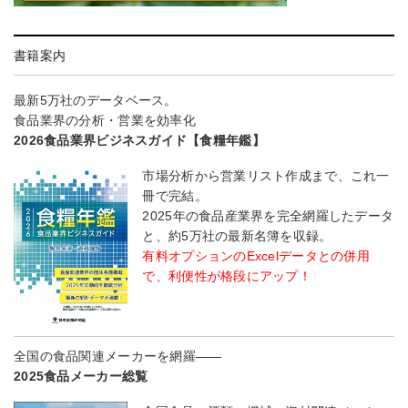
書籍案内
最新5万社のデータベース。
食品業界の分析・営業を効率化
2026食品業界ビジネスガイド【食糧年鑑】
市場分析から営業リスト作成まで、これ一
冊で完結。
2025年の食品産業界を完全網羅したデータ
と、約5万社の最新名簿を収録。
有料オプションのExcelデータとの併用
で、利便性が格段にアップ！
全国の食品関連メーカーを網羅――
2025食品メーカー総覧