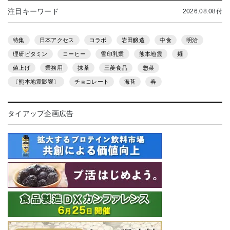
注目キーワード
2026.08.08付
特集
日本アクセス
コラボ
岩田醸造
中食
明治
理研ビタミン
コーヒー
雪印乳業
熊本地震
麺
値上げ
業務用
抹茶
三菱食品
惣菜
〔熊本地震影響〕
チョコレート
海苔
春
タイアップ企画広告