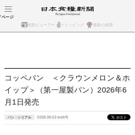
イページ
紙面ビューアー
クリッピング
最新の紙面
コッペパン ＜クラウンメロン＆ホ
イップ＞（第一屋製パン）2026年6
月1日発売
2026.06.02 web号
パン・シリアル