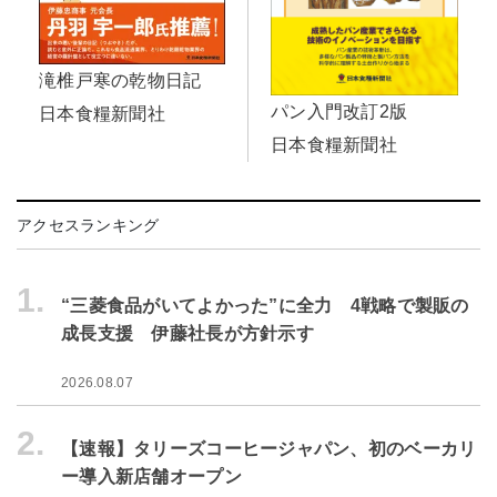
滝椎戸寒の乾物日記
パン入門改訂2版
日本食糧新聞社
日本食糧新聞社
アクセスランキング
1.
“三菱食品がいてよかった”に全力 4戦略で製販の
成長支援 伊藤社長が方針示す
2026.08.07
2.
【速報】タリーズコーヒージャパン、初のベーカリ
ー導入新店舗オープン