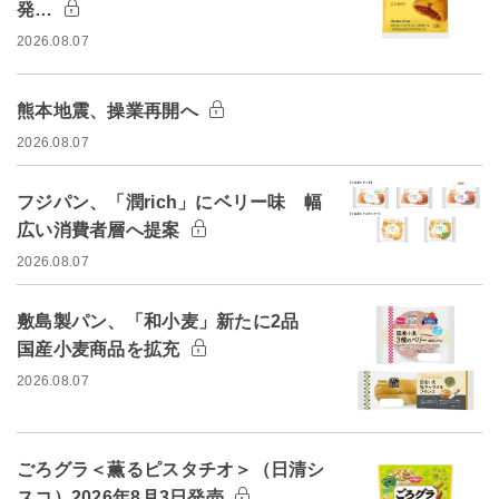
発…
2026.08.07
熊本地震、操業再開へ
2026.08.07
フジパン、「潤rich」にベリー味 幅
広い消費者層へ提案
2026.08.07
敷島製パン、「和小麦」新たに2品
国産小麦商品を拡充
2026.08.07
ごろグラ＜薫るピスタチオ＞（日清シ
スコ）2026年8月3日発売