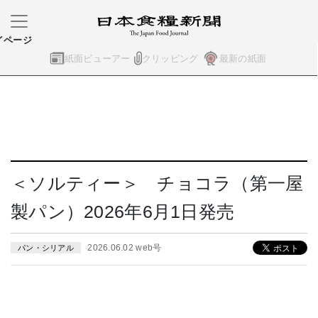
イページ
紙面ビューアー
クリッピング
最新の紙面
＜ソルティー＞ チョコラ（第一屋
製パン）2026年6月1日発売
2026.06.02 web号
パン・シリアル