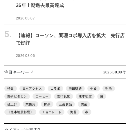
26年上期過去最高達成
2026.08.07
5.
【速報】ローソン、調理ロボ導入店を拡大 先行店
で好評
2026.08.06
注目キーワード
2026.08.08付
特集
日本アクセス
コラボ
岩田醸造
中食
明治
理研ビタミン
コーヒー
雪印乳業
熊本地震
麺
値上げ
業務用
抹茶
三菱食品
惣菜
〔熊本地震影響〕
チョコレート
海苔
春