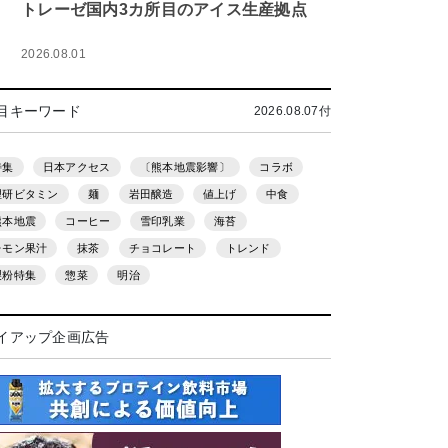
トレーゼ国内3カ所目のアイス生産拠点
2026.08.01
目キーワード
2026.08.07付
特集
日本アクセス
〔熊本地震影響〕
コラボ
理研ビタミン
麺
岩田醸造
値上げ
中食
熊本地震
コーヒー
雪印乳業
海苔
レモン果汁
抹茶
チョコレート
トレンド
製粉特集
惣菜
明治
イアップ企画広告