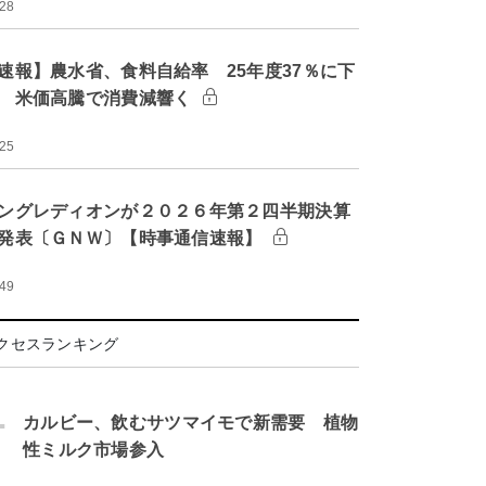
:28
速報】農水省、食料自給率 25年度37％に下
 米価高騰で消費減響く
:25
ングレディオンが２０２６年第２四半期決算
発表〔ＧＮＷ〕【時事通信速報】
:49
クセスランキング
.
カルビー、飲むサツマイモで新需要 植物
性ミルク市場参入