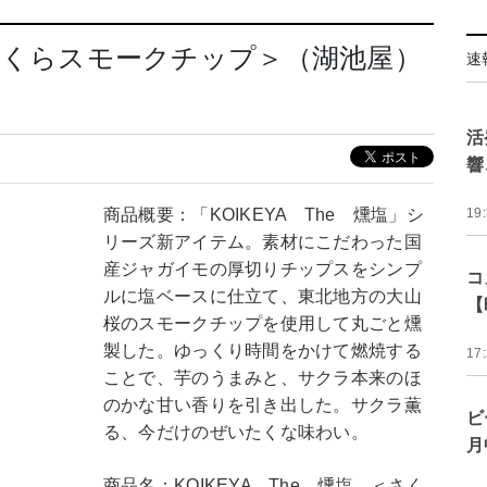
 ＜さくらスモークチップ＞（湖池屋）
速
活
響
商品概要：「KOIKEYA The 燻塩」シ
19
リーズ新アイテム。素材にこだわった国
産ジャガイモの厚切りチップスをシンプ
コ
ルに塩ベースに仕立て、東北地方の大山
【
桜のスモークチップを使用して丸ごと燻
製した。ゆっくり時間をかけて燃焼する
17
ことで、芋のうまみと、サクラ本来のほ
のかな甘い香りを引き出した。サクラ薫
ビ
る、今だけのぜいたくな味わい。
月
商品名：KOIKEYA The 燻塩 ＜さく