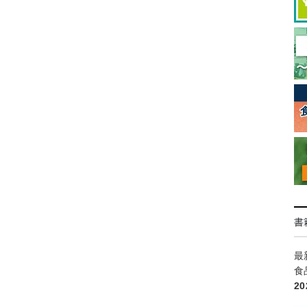
書
最
食
2