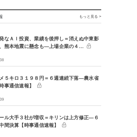
報
もっと見る >
発なＡＩ投資、業績を後押し＝消えぬ中東影
、熊本地震に懸念も―上場企業の４…
:38
メ５キロ３１９８円＝６週連続下落―農水省
時事通信速報】
:39
ール大手３社が増収＝キリンは上方修正―６
中間決算【時事通信速報】