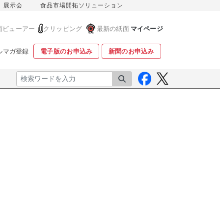
展示会
食品市場開拓ソリューション
面ビューアー
クリッピング
最新の紙面
マイページ
ルマガ登録
電子版のお申込み
新聞のお申込み
検索