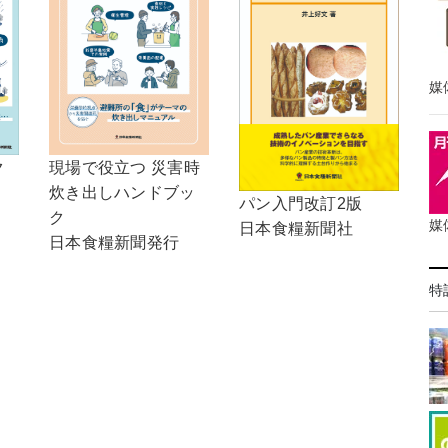
媒
現場で役立つ 災害時
ク
炊き出しハンドブッ
パン入門改訂2版
ク
媒
日本食糧新聞社
日本食糧新聞発行
特