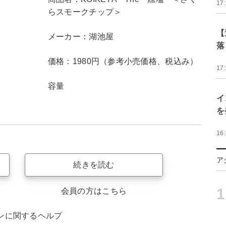
17
らスモークチップ＞
【
メーカー：湖池屋
落
価格：1980円（参考小売価格、税込み）
17
容量
イ
を
16
ア
続きを読む
1
会員の方はこちら
ンに関するヘルプ