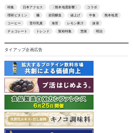
特集
日本アクセス
〔熊本地震影響〕
コラボ
理研ビタミン
麺
岩田醸造
値上げ
中食
熊本地震
コーヒー
雪印乳業
海苔
レモン果汁
抹茶
チョコレート
トレンド
製粉特集
惣菜
明治
タイアップ企画広告