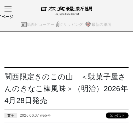
イページ
紙面ビューアー
クリッピング
最新の紙面
関西限定きのこの山 ＜駄菓子屋さ
んのきなこ棒風味＞（明治）2026年
4月28日発売
2026.06.07 web号
菓子