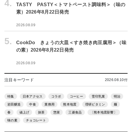
4.
TASTY PASTY＜トマトペースト調味料＞（味の
素）2026年8月22日発売
2026.08.09
5.
CookDo きょうの大皿＜すき焼き肉豆腐用＞（味
の素）2026年8月22日発売
2026.08.09
注目キーワード
2026.08.10付
特集
日本アクセス
コラボ
コーヒー
雪印乳業
明治
岩田醸造
中食
業務用
熊本地震
理研ビタミン
麺
春
値上げ
抹茶
惣菜
三菱食品
〔熊本地震影響〕
味の素
チョコレート