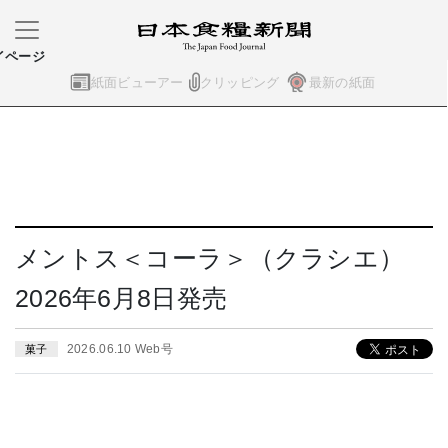
イページ
紙面ビューアー
クリッピング
最新の紙面
メントス＜コーラ＞（クラシエ）
2026年6月8日発売
2026.06.10 Web号
菓子