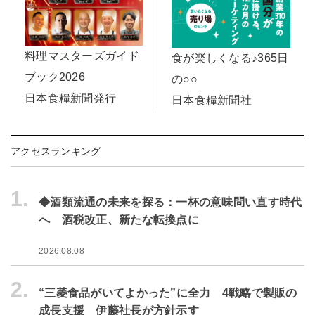
料理マスターズガイド
食が楽しくなる♪365日
ブック2026
の○○
日本食糧新聞発行
日本食糧新聞社
アクセスランキング
1.
◆酒類流通の未来を探る：一杯の意味問い直す時代
へ 酒税改正、新たな転換点に
2026.08.08
2.
“三菱食品がいてよかった”に全力 4戦略で製販の
成長支援 伊藤社長が方針示す