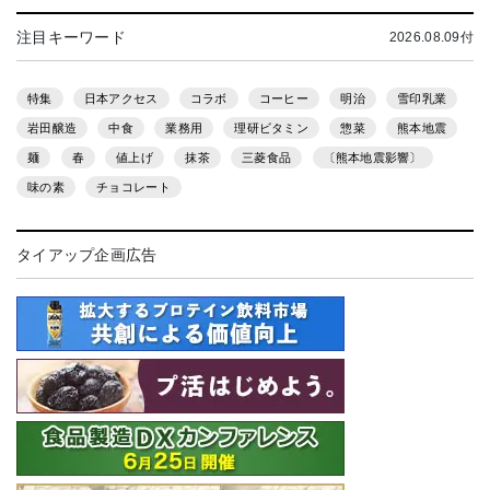
注目キーワード
2026.08.09付
特集
日本アクセス
コラボ
コーヒー
明治
雪印乳業
岩田醸造
中食
業務用
理研ビタミン
惣菜
熊本地震
麺
春
値上げ
抹茶
三菱食品
〔熊本地震影響〕
味の素
チョコレート
タイアップ企画広告