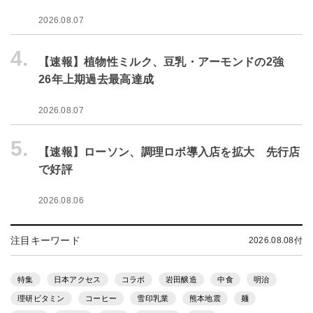
2026.08.07
4.
【速報】植物性ミルク、豆乳・アーモンドの2強
26年上期過去最高達成
2026.08.07
5.
【速報】ローソン、調理ロボ導入店を拡大 先行店
で好評
2026.08.06
注目キーワード
2026.08.08付
特集
日本アクセス
コラボ
岩田醸造
中食
明治
理研ビタミン
コーヒー
雪印乳業
熊本地震
麺