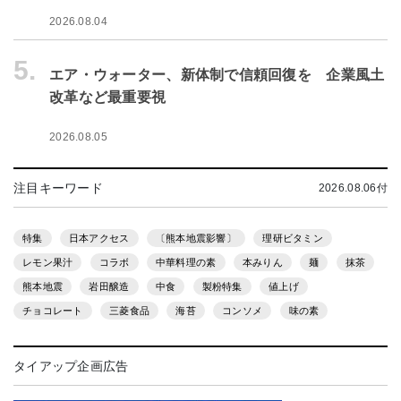
2026.08.04
5.
エア・ウォーター、新体制で信頼回復を 企業風土
改革など最重要視
2026.08.05
注目キーワード
2026.08.06付
特集
日本アクセス
〔熊本地震影響〕
理研ビタミン
レモン果汁
コラボ
中華料理の素
本みりん
麺
抹茶
熊本地震
岩田醸造
中食
製粉特集
値上げ
チョコレート
三菱食品
海苔
コンソメ
味の素
タイアップ企画広告