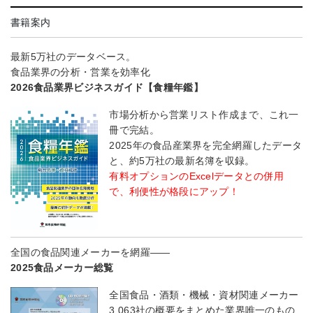
書籍案内
最新5万社のデータベース。
食品業界の分析・営業を効率化
2026食品業界ビジネスガイド【食糧年鑑】
市場分析から営業リスト作成まで、これ一
冊で完結。
2025年の食品産業界を完全網羅したデータ
と、約5万社の最新名簿を収録。
有料オプションのExcelデータとの併用
で、利便性が格段にアップ！
全国の食品関連メーカーを網羅――
2025食品メーカー総覧
全国食品・酒類・機械・資材関連メーカー
3,063社の概要をまとめた業界唯一のもの