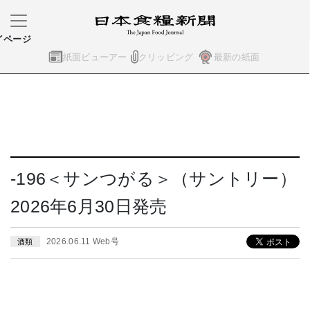
イページ
紙面ビューアー
クリッピング
最新の紙面
-196＜サンつがる＞（サントリー）
2026年6月30日発売
2026.06.11 Web号
酒類