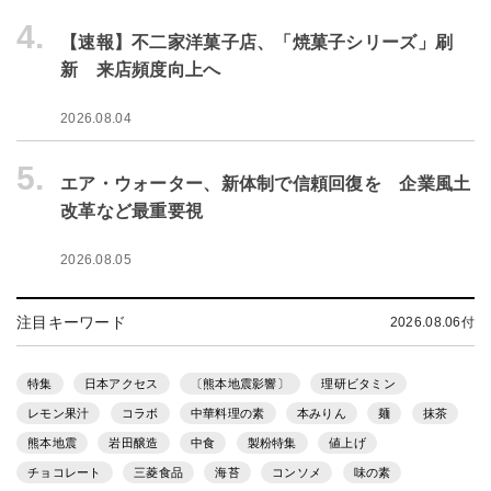
4.
【速報】不二家洋菓子店、「焼菓子シリーズ」刷
新 来店頻度向上へ
2026.08.04
5.
エア・ウォーター、新体制で信頼回復を 企業風土
改革など最重要視
2026.08.05
注目キーワード
2026.08.06付
特集
日本アクセス
〔熊本地震影響〕
理研ビタミン
レモン果汁
コラボ
中華料理の素
本みりん
麺
抹茶
熊本地震
岩田醸造
中食
製粉特集
値上げ
チョコレート
三菱食品
海苔
コンソメ
味の素