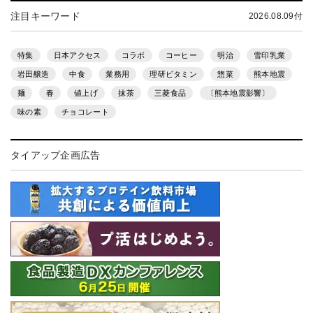
注目キーワード
2026.08.09付
特集
日本アクセス
コラボ
コーヒー
明治
雪印乳業
岩田醸造
中食
業務用
理研ビタミン
惣菜
熊本地震
麺
春
値上げ
抹茶
三菱食品
〔熊本地震影響〕
味の素
チョコレート
タイアップ企画広告