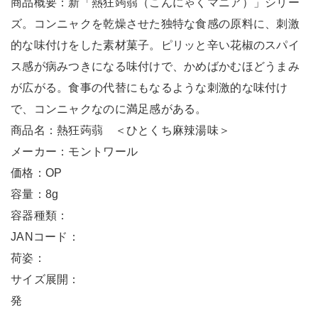
商品概要：新「熱狂蒟蒻（こんにゃくマニア）」シリー
ズ。コンニャクを乾燥させた独特な食感の原料に、刺激
的な味付けをした素材菓子。ピリッと辛い花椒のスパイ
ス感が病みつきになる味付けで、かめばかむほどうまみ
が広がる。食事の代替にもなるような刺激的な味付け
で、コンニャクなのに満足感がある。
商品名：熱狂蒟蒻 ＜ひとくち麻辣湯味＞
メーカー：モントワール
価格：OP
容量：8g
容器種類：
JANコード：
荷姿：
サイズ展開：
発