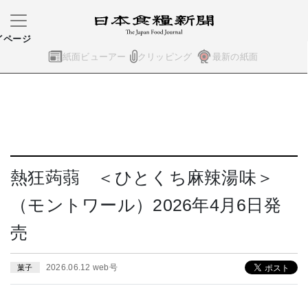
イページ
紙面ビューアー
クリッピング
最新の紙面
熱狂蒟蒻 ＜ひとくち麻辣湯味＞
（モントワール）2026年4月6日発
売
2026.06.12 web号
菓子