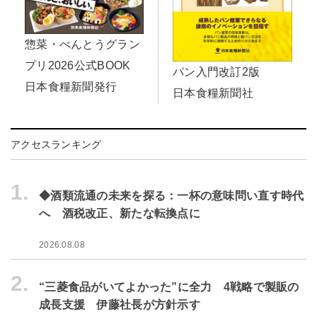
惣菜・べんとうグラン
プリ2026公式BOOK
パン入門改訂2版
日本食糧新聞発行
日本食糧新聞社
アクセスランキング
1.
◆酒類流通の未来を探る：一杯の意味問い直す時代
へ 酒税改正、新たな転換点に
2026.08.08
2.
“三菱食品がいてよかった”に全力 4戦略で製販の
成長支援 伊藤社長が方針示す