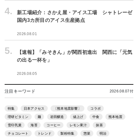
4.
新工場紹介：さかえ屋・アイス工場 シャトレーゼ
国内3カ所目のアイス生産拠点
2026.08.01
5.
【速報】「みそきん」が関西初進出 関西に「元気
の出る一杯を」
2026.08.05
注目キーワード
2026.08.07付
特集
日本アクセス
〔熊本地震影響〕
コラボ
理研ビタミン
麺
岩田醸造
値上げ
中食
熊本地震
雪印乳業
海苔
コーヒー
レモン果汁
抹茶
チョコレート
トレンド
製粉特集
惣菜
明治