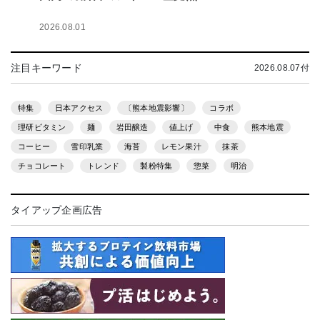
2026.08.01
注目キーワード
2026.08.07付
特集
日本アクセス
〔熊本地震影響〕
コラボ
理研ビタミン
麺
岩田醸造
値上げ
中食
熊本地震
コーヒー
雪印乳業
海苔
レモン果汁
抹茶
チョコレート
トレンド
製粉特集
惣菜
明治
タイアップ企画広告