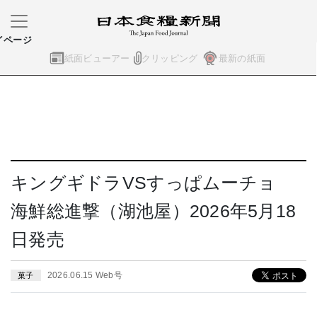
イページ
紙面ビューアー
クリッピング
最新の紙面
キングギドラVSすっぱムーチョ
海鮮総進撃（湖池屋）2026年5月18
日発売
2026.06.15 Web号
菓子