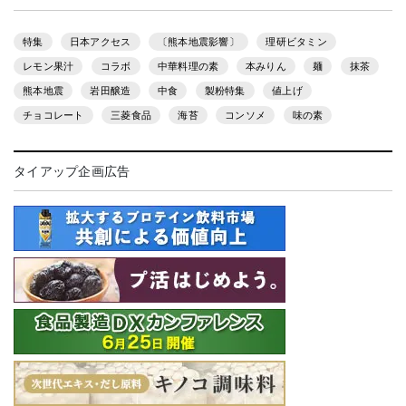
特集
日本アクセス
〔熊本地震影響〕
理研ビタミン
レモン果汁
コラボ
中華料理の素
本みりん
麺
抹茶
熊本地震
岩田醸造
中食
製粉特集
値上げ
チョコレート
三菱食品
海苔
コンソメ
味の素
タイアップ企画広告