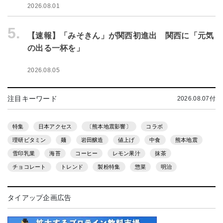
2026.08.01
5.
【速報】「みそきん」が関西初進出 関西に「元気
の出る一杯を」
2026.08.05
注目キーワード
2026.08.07付
特集
日本アクセス
〔熊本地震影響〕
コラボ
理研ビタミン
麺
岩田醸造
値上げ
中食
熊本地震
雪印乳業
海苔
コーヒー
レモン果汁
抹茶
チョコレート
トレンド
製粉特集
惣菜
明治
タイアップ企画広告