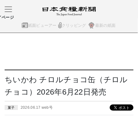
イページ
紙面ビューアー
クリッピング
最新の紙面
ちいかわ チロルチョコ缶（チロル
チョコ）2026年6月22日発売
2026.06.17 web号
菓子